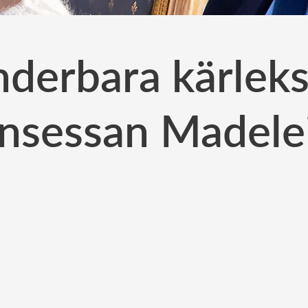
nderbara kärleksg
insessan Madele