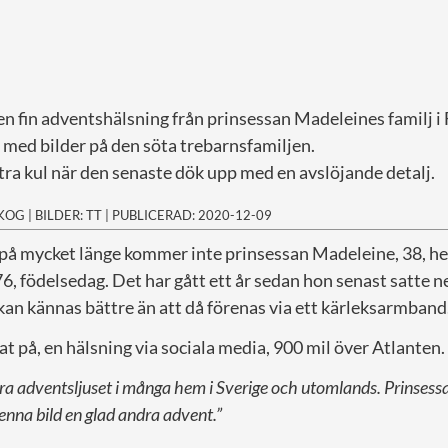
i en fin adventshälsning från prinsessan Madeleines familj i 
t med bilder på den söta trebarnsfamiljen.
tra kul när den senaste dök upp med en avslöjande detalj.
SKOG
|
BILDER: TT
|
PUBLICERAD: 2020-12-09
 på mycket länge kommer inte prinsessan Madeleine, 38, h
 76, födelsedag. Det har gått ett år sedan hon senast satte n
an kännas bättre än att då förenas via ett kärleksarmband
at på, en hälsning via sociala media, 900 mil över Atlanten.
dra adventsljuset i många hem i Sverige och utomlands. Prinses
enna bild en glad andra advent.”