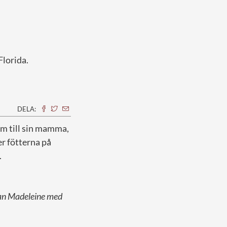
Florida.
DELA:
em till sin mamma,
er fötterna på
.
san Madeleine med