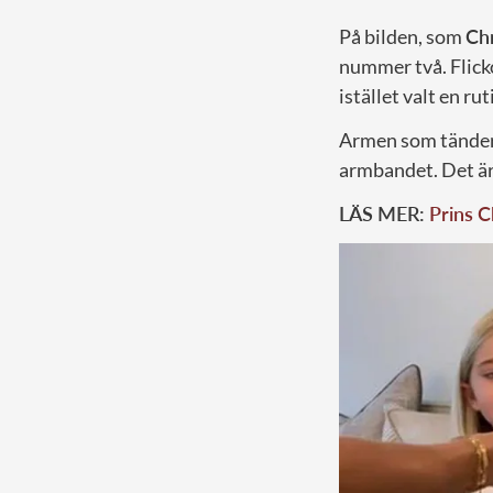
På bilden, som
Chr
nummer två. Flick
istället valt en ru
Armen som tänder d
armbandet. Det är 
LÄS MER:
Prins C