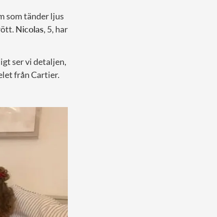
rm som tänder ljus
rött.
Nicolas
, 5, har
t ser vi detaljen,
let från Cartier.