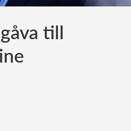
åva till
ine