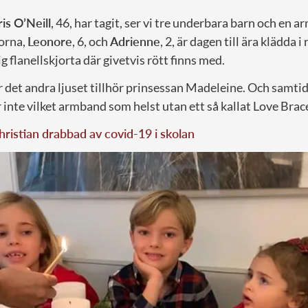
is O’Neill
, 46, har tagit, ser vi tre underbara barn och en a
orna,
Leonore
, 6, och
Adrienne
, 2, är dagen till ära klädda i 
tig flanellskjorta där givetvis rött finns med.
et andra ljuset tillhör prinsessan Madeleine. Och samtidig
inte vilket armband som helst utan ett så kallat Love Brace
hristian drabbad av covid-19 i skolan