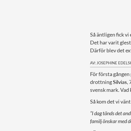
Så äntligen fick v
Det har varit gles
Därför blev det ex
AV: JOSEPHINE EDEL
F
ör första gången
drottning
Silvias
,
svensk mark. Vad k
Så kom det vi vänt
”I dag tänds det an
familj önskar med d