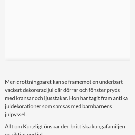
Men drottningparet kan se framemot en underbart
vackert dekorerad jul där dörrar och fönster pryds
med kransar och ljusstakar. Hon har tagit fram antika
juldekorationer som samsas med barnbarnens
julpyssel.
Allt om Kungligt önskar den brittiska kungafamiljen
en riktigt god jul.