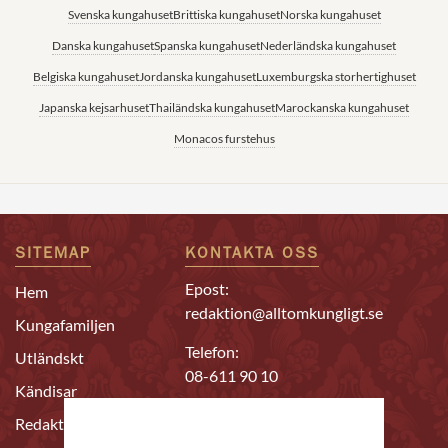
Svenska kungahuset
Brittiska kungahuset
Norska kungahuset
Danska kungahuset
Spanska kungahuset
Nederländska kungahuset
Belgiska kungahuset
Jordanska kungahuset
Luxemburgska storhertighuset
Japanska kejsarhuset
Thailändska kungahuset
Marockanska kungahuset
Monacos furstehus
SITEMAP
KONTAKTA OSS
Epost:
Hem
redaktion@alltomkungligt.se
Kungafamiljen
Telefon:
Utländskt
08-611 90 10
Kändisar
Chefredaktör & ansvarig
Redaktion
utgivare