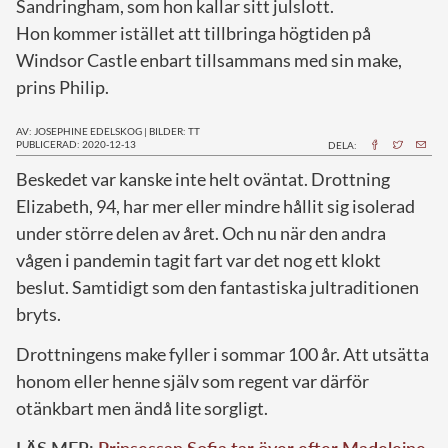
Sandringham, som hon kallar sitt julslott.
Hon kommer istället att tillbringa högtiden på
Windsor Castle enbart tillsammans med sin make,
prins Philip.
AV: JOSEPHINE EDELSKOG
|
BILDER: TT
PUBLICERAD: 2020-12-13
DELA:
B
eskedet var kanske inte helt oväntat. Drottning
Elizabeth, 94, har mer eller mindre hållit sig isolerad
under större delen av året. Och nu när den andra
vågen i pandemin tagit fart var det nog ett klokt
beslut. Samtidigt som den fantastiska jultraditionen
bryts.
Drottningens make fyller i sommar 100 år. Att utsätta
honom eller henne själv som regent var därför
otänkbart men ändå lite sorgligt.
LÄS MER:
Prinsessan Sofia tar över efter Madeleine