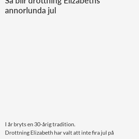
Så blir drottning Elizabeths
annorlunda jul
Norska kungahuset
Danska kungahuset
Spanska kungahuset
Nederländska kungahuset
Belgiska kungahuset
Jordanska kungahuset
Luxemburgska storhertighuset
Japanska kejsarhuset
Thailändska kungahuset
Marockanska kungahuset
Monacos furstehus
I år bryts en 30-årig tradition.
Drottning Elizabeth har valt att inte fira jul på