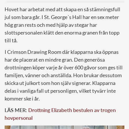
Hovet har arbetat med att skapa en så stämningsfull
jul som bara går. I St. George´s Hall har en sex meter
hög gran rests och med hjälp av stegar har
slottspersonalen klätt den enorma granen från topp
till tå.
I Crimson Drawing Room där klapparna ska öppnas
har de placerat en mindre gran. Den generösa
drottningen köper varje år över 600 gåvor som ges till
familjen, vänner och anställda. Hon brukar dessutom
skicka ut julkort som hon själv signerar. Klapparna
delas i vanliga fall ut personligen, vilket tyvärr inte
kommer ske i år.
LÄS MER:
Drottning Elizabeth bestulen av trogen
hovpersonal