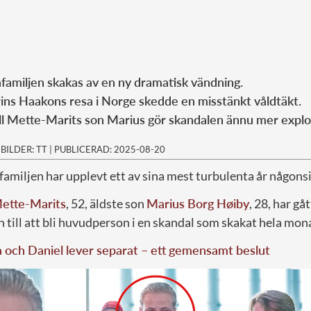
amiljen skakas av en ny dramatisk vändning.
ins Haakons resa i Norge skedde en misstänkt våldtäkt.
ll Mette-Marits son Marius gör skandalen ännu mer explos
|
BILDER: TT
|
PUBLICERAD: 2025-08-20
amiljen har upplevt ett av sina mest turbulenta år någonsi
ette-Marits
, 52, äldste son
Marius Borg Høiby
, 28, har gå
till att bli huvudperson i en skandal som skakat hela mon
a och Daniel lever separat – ett gemensamt beslut