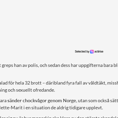
t greps han av polis, och sedan dess har uppgifterna bara bli
lad för hela 32 brott – däribland fyra fall av våldtäkt, mis
ing och sexuellt ofredande.
bara
sänder chockvågor genom Norge
, utan som också sät
Mette-Marit i en situation de aldrig tidigare upplevt.