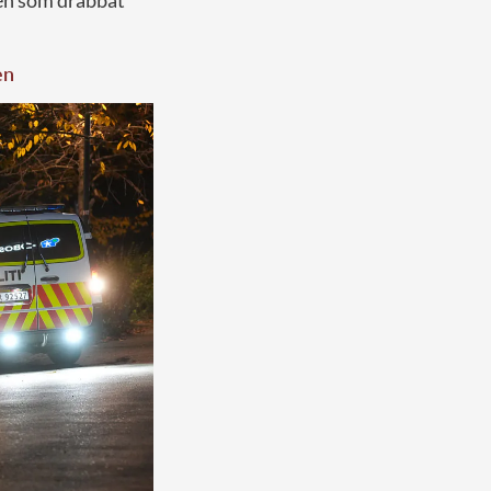
len som drabbat
en