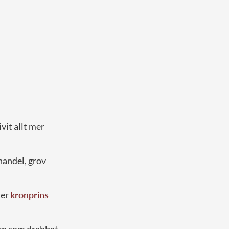
vit allt mer
shandel, grov
ter
kronprins