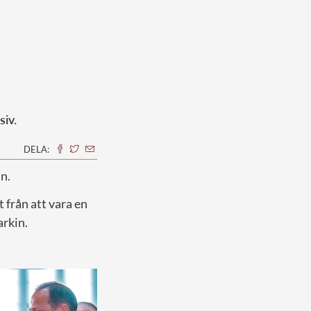
iv.
DELA:
n.
tt från att vara en
arkin.