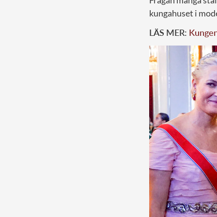
Frågan många stäl
kungahuset i mode
LÄS MER:
Kungen 