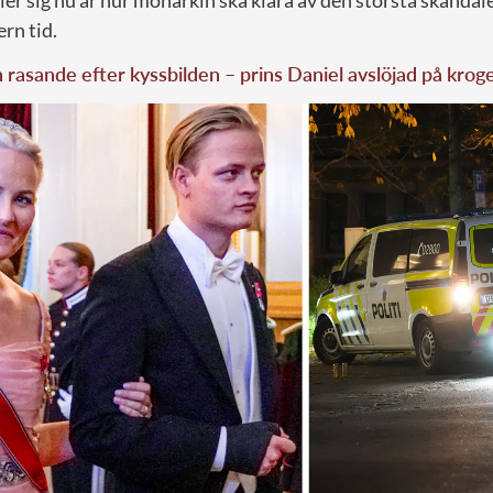
ler sig nu är hur monarkin ska klara av den största skanda
rn tid.
rasande efter kyssbilden – prins Daniel avslöjad på krog