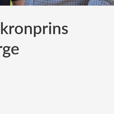
 kronprins
rge