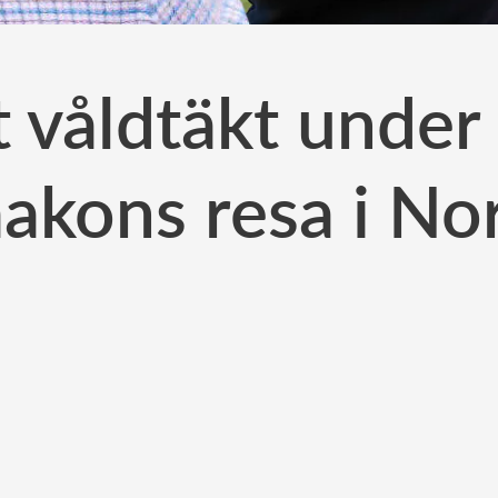
 våldtäkt under
akons resa i No