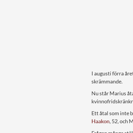
I augusti förra åre
skrämmande.
Nu står Marius åta
kvinnofridskränkn
Ett åtal som inte 
Haakon
, 52, och 