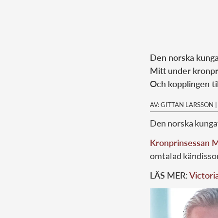
Den norska kungaf
Mitt under kronpr
Och kopplingen ti
AV: GITTAN LARSSON
Den norska kungaf
Kronprinsessan M
omtalad kändisson 
LÄS MER:
Victori