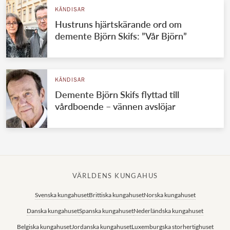
KÄNDISAR
Hustruns hjärtskärande ord om
demente Björn Skifs: ”Vår Björn”
KÄNDISAR
Demente Björn Skifs flyttad till
vårdboende – vännen avslöjar
VÄRLDENS KUNGAHUS
Svenska kungahuset
Brittiska kungahuset
Norska kungahuset
Danska kungahuset
Spanska kungahuset
Nederländska kungahuset
Belgiska kungahuset
Jordanska kungahuset
Luxemburgska storhertighuset