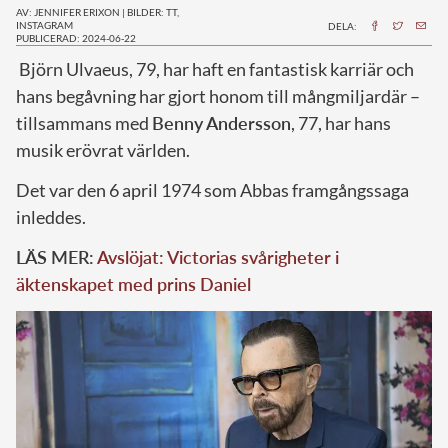
AV: JENNIFER ERIXON
|
BILDER: TT,
INSTAGRAM
DELA:
PUBLICERAD: 2024-06-22
B
jörn Ulvaeus, 79, har haft en fantastisk karriär och
hans begåvning har gjort honom till mångmiljardär –
tillsammans med
Benny Andersson
, 77, har hans
musik erövrat världen.
Det var den 6 april 1974 som Abbas framgångssaga
inleddes.
LÄS MER:
Avslöjat: Victorias svårigheter i
äktenskapet med prins Daniel