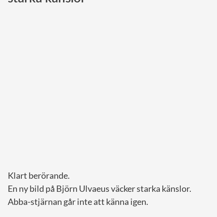
Norska kungahuset
Danska kungahuset
Spanska kungahuset
Nederländska kungahuset
Belgiska kungahuset
Jordanska kungahuset
Luxemburgska storhertighuset
Japanska kejsarhuset
Thailändska kungahuset
Marockanska kungahuset
Klart berörande.
Monacos furstehus
En ny bild på Björn Ulvaeus väcker starka känslor.
Abba-stjärnan går inte att känna igen.