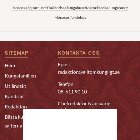
Japanska kejsarhuset
Thailändska kungahuset
Marockanska kungahuset
Monacos furstehus
SITEMAP
KONTAKTA OSS
Epost:
Hem
redaktion@alltomkungligt.se
Kungafamiljen
Telefon:
Utländskt
08-611 90 10
Kändisar
Chefredaktör & ansvarig
Redaktion
utgivare
Bästa kungahus-
Daniel Nyhlén
sajterna