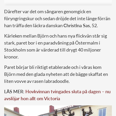
Därefter var det om sångaren genomgick en
föryngringskur och sedan dröjde det inte länge förrän
han träffa den läckra danskan
Christina Sas
, 52.
Kärleken mellan Björn och hans nya flickvän står sig
stark, paret bor i en paradvåning på Östermalm i
Stockholm som är värderad till drygt 40 miljoner
kronor.
Paret börjar bli riktigt etablerade och i våras kom
Björn med den glada nyheten att de bägge skaffat en
liten vovve av rasen labradoodle.
LÄS MER:
Hovkvinnan tvingades sluta på dagen – nu
avslöjar hon allt om Victoria