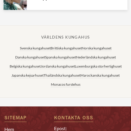
VÄRLDENS KUNGAHUS
Svenska kungahuset
Brittiska kungahuset
Norska kungahuset
Danska kungahuset
Spanska kungahuset
Nederländska kungahuset
Belgiska kungahuset
Jordanska kungahuset
Luxemburgska storhertighuset
Japanska kejsarhuset
Thailändska kungahuset
Marockanska kungahuset
Monacos furstehus
SITEMAP
KONTAKTA OSS
Epost:
Hem