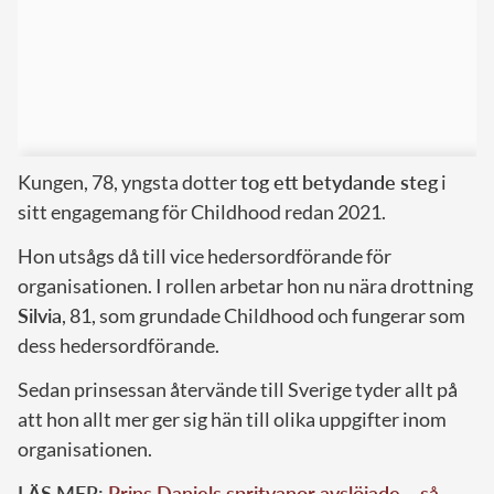
Kungen, 78, yngsta dotter
tog ett betydande steg
i
sitt engagemang för Childhood redan 2021.
Hon utsågs då till vice hedersordförande för
organisationen. I rollen arbetar hon nu nära drottning
Silvia
, 81, som grundade Childhood och fungerar som
dess hedersordförande.
Sedan prinsessan återvände till Sverige tyder allt på
att hon allt mer ger sig hän till olika uppgifter inom
organisationen.
LÄS MER:
Prins Daniels spritvanor avslöjade – så