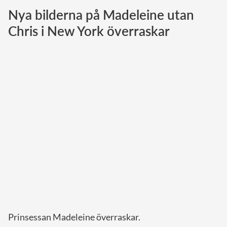
Nya bilderna på Madeleine utan
Norska kungahuset
Chris i New York överraskar
Danska kungahuset
Spanska kungahuset
Nederländska kungahuset
Belgiska kungahuset
Jordanska kungahuset
Luxemburgska storhertighuset
Japanska kejsarhuset
Thailändska kungahuset
Marockanska kungahuset
Monacos furstehus
Prinsessan Madeleine överraskar.