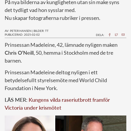
På nya bilderna av kungligheten utan sin make syns
det tydligt vad hon sysslar med.
Nu skapar fotografierna rubriker i pressen.
AV: PETER HANSEN
|
BILDER: TT
PUBLICERAD: 2025-02-02
DELA:
Prinsessan Madeleine, 42, lämnade nyligen maken
Chris O’Neill,
50, hemma i Stockholm med de tre
barnen.
Prinsessan Madeleine deltog nyligen i ett
betydelsefullt styrelsemöte med World Child
Foundation i New York.
LÄS MER:
Kungens vilda raseriutbrott framför
Victoria under krismötet