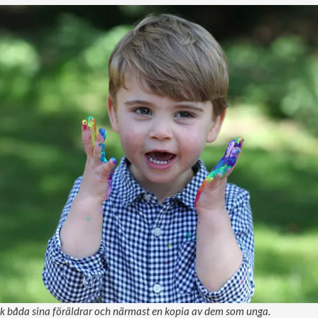
 lik båda sina föräldrar och närmast en kopia av dem som unga.