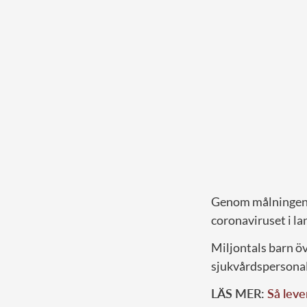
Genom målningen v
coronaviruset i la
Miljontals barn öv
sjukvårdspersona
LÄS MER:
Så leve