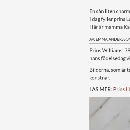
En sån liten char
I dag fyller prins 
Här är mamma Kate
AV: EMMA ANDERSSO
P
rins Williams, 3
hans födelsedag vi
Bilderna, som är t
konstnär.
LÄS MER:
Prins H