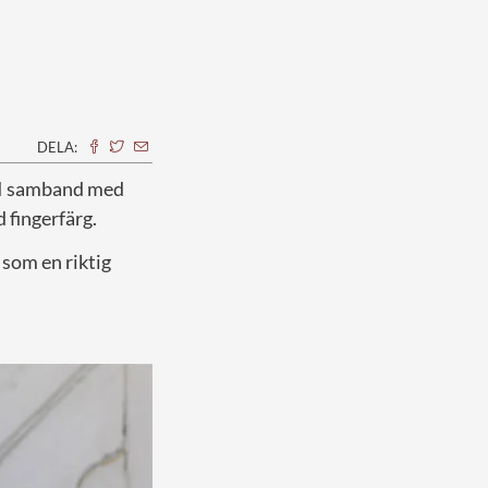
DELA:
r. I samband med
 fingerfärg.
 som en riktig