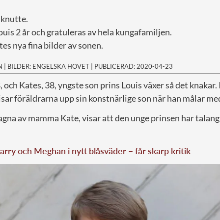
mknutte.
Louis 2 år och gratuleras av hela kungafamiljen.
s nya fina bilder av sonen.
N
|
BILDER: ENGELSKA HOVET
|
PUBLICERAD: 2020-04-23
8, och Kates, 38, yngste son prins Louis växer så det knaka
sar föräldrarna upp sin konstnärlige son när han målar med
agna av mamma Kate, visar att den unge prinsen har talang
arry och Meghan i nytt blåsväder – får skarp kritik