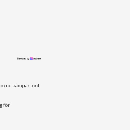
 som nu kämpar mot
g för