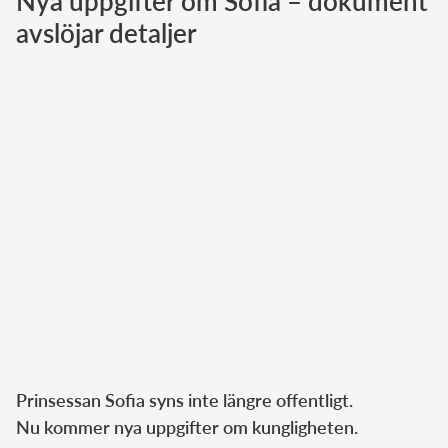
Nya uppgifter om Sofia – dokument
avslöjar detaljer
Norska kungahuset
Danska kungahuset
Spanska kungahuset
Nederländska kungahuset
Belgiska kungahuset
Jordanska kungahuset
Luxemburgska storhertighuset
Japanska kejsarhuset
Thailändska kungahuset
Marockanska kungahuset
Monacos furstehus
Prinsessan Sofia syns inte längre offentligt.
Nu kommer nya uppgifter om kungligheten.