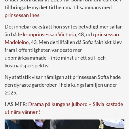
tillbringade mycket tid hemma tillsammans med
prinsessan Ines
.
Det innebar också att hon syntes betydligt mer sällan
än både
kronprinsessan Victoria
, 48, och
prinsessan
Madeleine
, 43. Men de tillfällen då Sofia faktiskt klev
fram i offentligheten var desto mer
uppmärksammade – inte minst ur ett stil- och
kostnadsperspektiv.
Ny statistik visar nämligen att prinsessan Sofia hade
den dyraste garderoben i hela kungafamiljen under
2025.
LÄS MER:
Drama på kungens julbord – Silvia kastade
ut nära vännen!