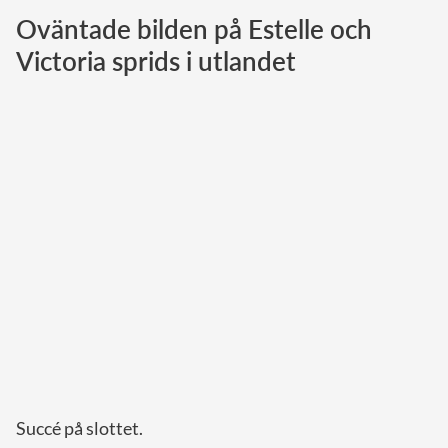
Oväntade bilden på Estelle och
Norska kungahuset
Victoria sprids i utlandet
Danska kungahuset
Spanska kungahuset
Nederländska kungahuset
Belgiska kungahuset
Jordanska kungahuset
Luxemburgska storhertighuset
Japanska kejsarhuset
Thailändska kungahuset
Marockanska kungahuset
Monacos furstehus
Succé på slottet.