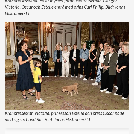
Kronprinsessfamiljen är mycket fotbollsintresserade. Här gör
Victoria, Oscar och Estelle entré med prins Carl Philip. Bild: Jonas
Ekströmer/TT
Kronprinsessan Victoria, prinsessan Estelle och prins Oscar hade
med sig sin hund Rio. Bild: Jonas Ekströmer/TT