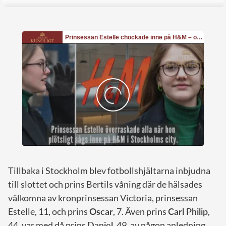
Tillbaka i Stockholm blev fotbollshjältarna inbjudna
till slottet och prins Bertils våning där de hälsades
välkomna av kronprinsessan Victoria, prinsessan
Estelle, 11, och prins
Oscar
, 7. Även prins
Carl Philip
,
44. var med då prins
Daniel
, 49, av någon anledning