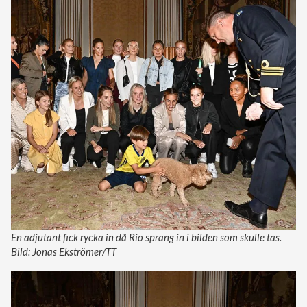
En adjutant fick rycka in då Rio sprang in i bilden som skulle tas.
Bild: Jonas Ekströmer/TT