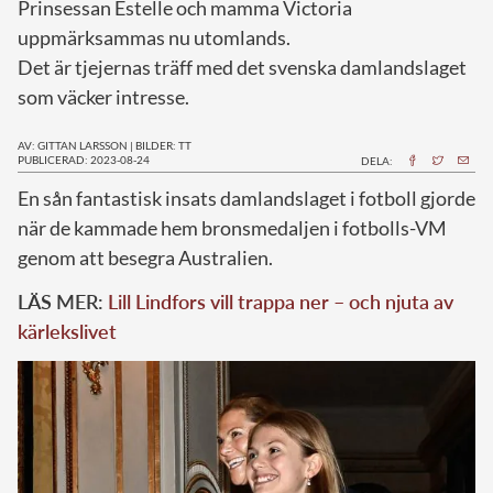
Prinsessan Estelle och mamma Victoria
uppmärksammas nu utomlands.
Det är tjejernas träff med det svenska damlandslaget
som väcker intresse.
AV: GITTAN LARSSON
|
BILDER: TT
PUBLICERAD: 2023-08-24
DELA:
E
n sån fantastisk insats damlandslaget i fotboll gjorde
när de kammade hem bronsmedaljen i fotbolls-VM
genom att besegra Australien.
LÄS MER:
Lill Lindfors vill trappa ner – och njuta av
kärlekslivet