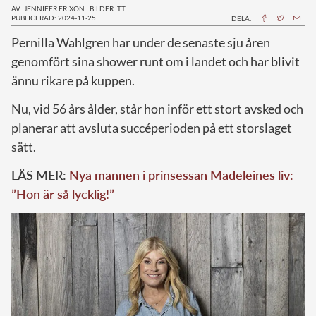
AV: JENNIFER ERIXON
|
BILDER: TT
PUBLICERAD: 2024-11-25
DELA:
P
ernilla Wahlgren har under de senaste sju åren
genomfört sina shower runt om i landet och har blivit
ännu rikare på kuppen.
Nu, vid 56 års ålder, står hon inför ett stort avsked och
planerar att avsluta succéperioden på ett storslaget
sätt.
LÄS MER:
Nya mannen i prinsessan Madeleines liv:
”Hon är så lycklig!”