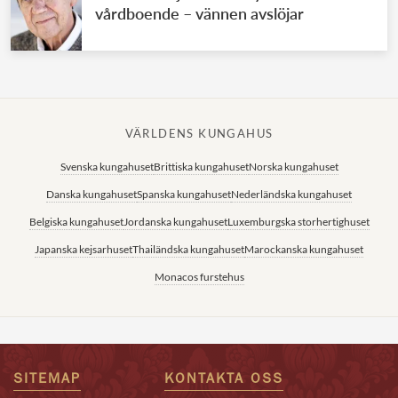
vårdboende – vännen avslöjar
VÄRLDENS KUNGAHUS
Svenska kungahuset
Brittiska kungahuset
Norska kungahuset
Danska kungahuset
Spanska kungahuset
Nederländska kungahuset
Belgiska kungahuset
Jordanska kungahuset
Luxemburgska storhertighuset
Japanska kejsarhuset
Thailändska kungahuset
Marockanska kungahuset
Monacos furstehus
SITEMAP
KONTAKTA OSS