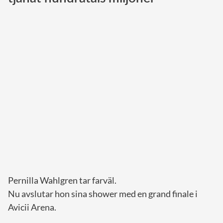
Norska kungahuset
Danska kungahuset
Spanska kungahuset
Nederländska kungahuset
Belgiska kungahuset
Jordanska kungahuset
Luxemburgska storhertighuset
Japanska kejsarhuset
Thailändska kungahuset
Marockanska kungahuset
Pernilla Wahlgren tar farväl.
Monacos furstehus
Nu avslutar hon sina shower med en grand finale i
Avicii Arena.