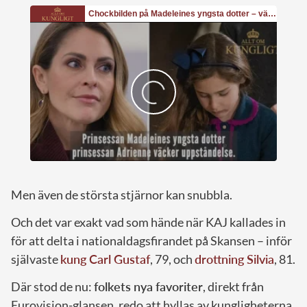
Men även de största stjärnor kan snubbla.
Och det var exakt vad som hände när KAJ kallades in
för att delta i nationaldagsfirandet på Skansen – inför
självaste
kung Carl Gustaf
, 79, och
drottning Silvia
, 81.
Där stod de nu:
folkets nya favoriter
, direkt från
Eurovision-glansen, redo att hyllas av kungligheterna.