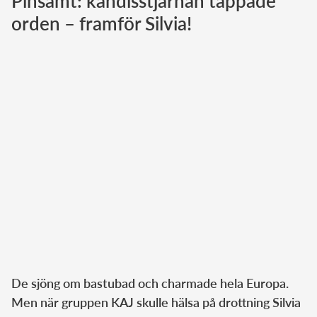
Pinsamt: kändisstjärnan tappade
orden – framför Silvia!
Norska kungahuset
Danska kungahuset
Spanska kungahuset
Nederländska kungahuset
Belgiska kungahuset
Jordanska kungahuset
Luxemburgska storhertighuset
Japanska kejsarhuset
Thailändska kungahuset
Marockanska kungahuset
Monacos furstehus
De sjöng om bastubad och charmade hela Europa.
Men när gruppen KAJ skulle hälsa på drottning Silvia