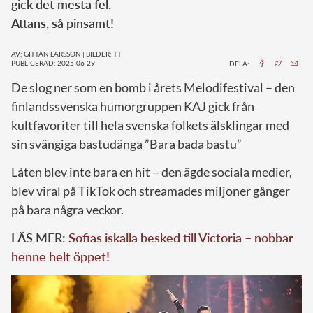
gick det mesta fel.
Attans, så pinsamt!
AV: GITTAN LARSSON
|
BILDER: TT
PUBLICERAD: 2025-06-29
DELA:
De slog ner som en bomb i årets Melodifestival – den
finlandssvenska humorgruppen KAJ gick från
kultfavoriter till hela svenska folkets älsklingar med
sin svängiga bastudänga ”Bara bada bastu”
Låten blev inte bara en hit – den ägde sociala medier,
blev viral på TikTok och streamades miljoner gånger
på bara några veckor.
LÄS MER:
Sofias iskalla besked till Victoria – nobbar
henne helt öppet!