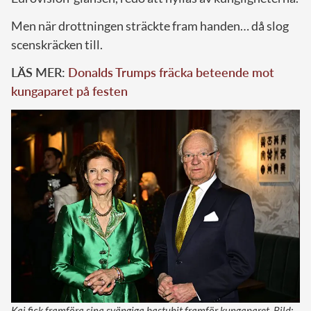
Men när drottningen sträckte fram handen… då slog
scenskräcken till.
LÄS MER:
Donalds Trumps fräcka beteende mot
kungaparet på festen
Kaj fick framföra sina svängiga bastuhit framför kungaparet. Bild: