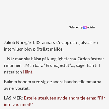
Jakob Norrgård
, 32, annars så rapp och självsäker i
intervjuer, blev plötsligt mållös.
– När man ska hälsa på kungligheterna. Orden fastnar
i munnen… Man bara ”Ers majestät”…, säger han till
nätsajten
Hänt
.
Bakom honom vred sig de andra bandmedlemmarna
av nervositet.
LÄS MER:
Estelle utesluten av de andra tjejerna: ”Får
inte vara med!”