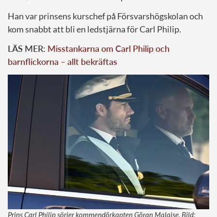
Han var prinsens kurschef på Försvarshögskolan och
kom snabbt att bli en ledstjärna för Carl Philip.
LÄS MER:
Misstankarna om Carl Philip och
barnflickorna – allt bekräftas
Prins Carl Philip sörjer kommendörkapten Göran Malaise. Bild: