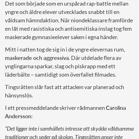
Det som började som en urspårad rap-battle mellan
yngre och äldre elever utvecklades snabbt till en
våldsam hämndaktion. När niondeklassare framförde
en låt med rasistiska och antisemitiska inslag tog fem
maskerade gymnasieelever saken i egna händer.
Mitt i natten tog de sig in i de yngre elevernas rum,
maskerade och aggressiva
. Där utdelade flera av
ynglingarna sparkar, slag och piskrapp med ett
läderbälte – samtidigt som överfallet filmades.
Tingsrätten slår fast att attacken var planerad och
hänsynslös.
I ett pressmeddelande skriver rådmannen
Carolina
Andersson
:
”Det ligger inte i samhällets intresse att skydda våldsamma
traditioner och seder på skolan. Tingsrätten anser inte