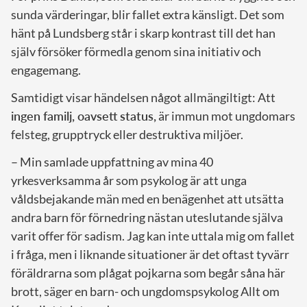
sunda värderingar, blir fallet extra känsligt. Det som
hänt på Lundsberg står i skarp kontrast till det han
själv försöker förmedla genom sina initiativ och
engagemang.
Samtidigt visar händelsen något allmängiltigt: Att
ingen familj, oavsett status,
är immun mot ungdomars
felsteg, grupptryck eller destruktiva miljöer.
– Min samlade uppfattning av mina 40
yrkesverksamma år som psykolog är att unga
våldsbejakande män med en benägenhet att utsätta
andra barn för förnedring nästan uteslutande själva
varit offer för sadism. Jag kan inte uttala mig om fallet
i fråga, men i liknande situationer är det oftast tyvärr
föräldrarna som plågat pojkarna som begår såna här
brott, säger en barn- och ungdomspsykolog Allt om