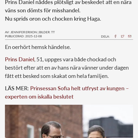
Prins Daniel nåddes plötsligt av beskedet att en nära
väns son dömts för misshandel.
Nu sprids oron och chocken kring Haga.
AV: JENNIFER ERIXON
|
BILDER: TT
PUBLICERAD: 2025-12-08
DELA:
En oerhört hemsk händelse.
Prins Daniel
, 51, uppges vara både chockad och
bestört efter att en av hans nära vänner under dagen
fått ett besked som skakat om hela familjen.
LÄS MER:
Prinsessan Sofia helt utfryst av kungen –
experten om iskalla beslutet