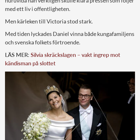
huruvida han verkligen skulle klara pressen som följer
med ett liv i offentligheten.
Men kärleken till Victoria stod stark.
Med tiden lyckades Daniel vinna både kungafamiljens
och svenska folkets förtroende.
LÄS MER:
Silvia skräckslagen – vakt ingrep mot
kändisman på slottet