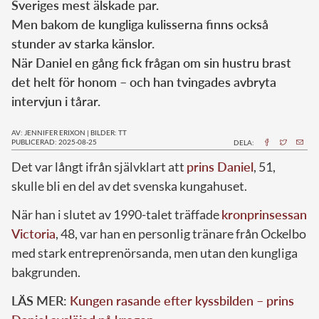
Sveriges mest älskade par.
Men bakom de kungliga kulisserna finns också
stunder av starka känslor.
När Daniel en gång fick frågan om sin hustru brast
det helt för honom – och han tvingades avbryta
intervjun i tårar.
AV: JENNIFER ERIXON
|
BILDER: TT
PUBLICERAD: 2025-08-25
DELA:
Det var långt ifrån självklart att
prins Daniel
, 51,
skulle bli en del av det svenska kungahuset.
När han i slutet av 1990-talet träffade
kronprinsessan
Victoria
, 48, var han en personlig tränare från Ockelbo
med stark entreprenörsanda, men utan den kungliga
bakgrunden.
LÄS MER:
Kungen rasande efter kyssbilden – prins