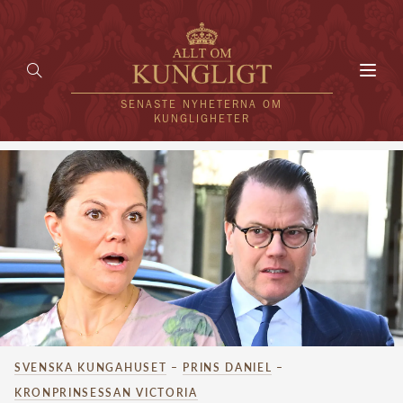
Toggl
navig
SENASTE NYHETERNA OM
KUNGLIGHETER
HEM
KUNGAFAMILJEN
UTLÄNDSKT
KÄNDISAR
VÄRLDENS KUNGAHUS
SVENSKA KUNGAHUSET
–
PRINS DANIEL
–
Svenska kungahuset
REDAKTION
KRONPRINSESSAN VICTORIA
Brittiska kungahuset