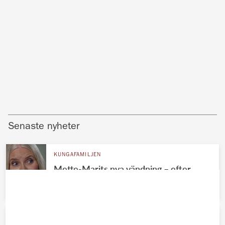
Senaste nyheter
KUNGAFAMILJEN
Mette-Marits nya vändning – efter
mörka Epstein-skandalen
KUNGAFAMILJEN