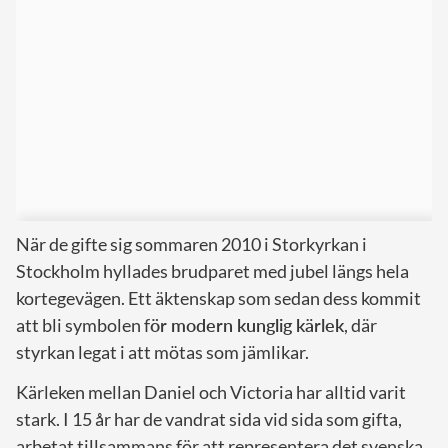
När de gifte sig sommaren 2010 i Storkyrkan i
Stockholm hyllades brudparet med jubel längs hela
kortegevägen. Ett äktenskap som sedan dess kommit
att bli symbolen f
ör modern kunglig kärlek
, där
styrkan legat i att mötas som jämlikar.
Kärleken mellan Daniel och Victoria har alltid varit
stark. I 15 år har de vandrat sida vid sida som gifta,
arbetat tillsammans för att representera det svenska