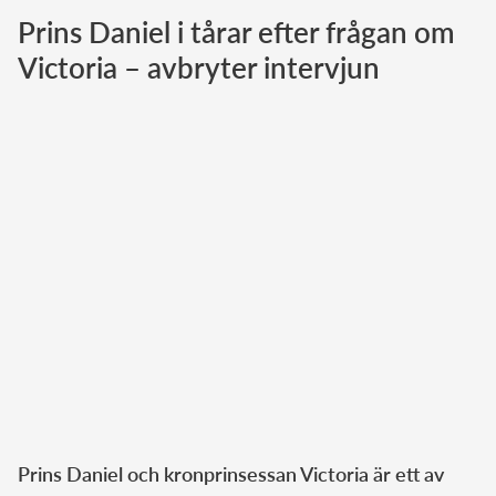
Prins Daniel i tårar efter frågan om
Norska kungahuset
Victoria – avbryter intervjun
Danska kungahuset
Spanska kungahuset
Nederländska kungahuset
Belgiska kungahuset
Jordanska kungahuset
Luxemburgska storhertighuset
Japanska kejsarhuset
Thailändska kungahuset
Marockanska kungahuset
Monacos furstehus
Prins Daniel och kronprinsessan Victoria är ett av