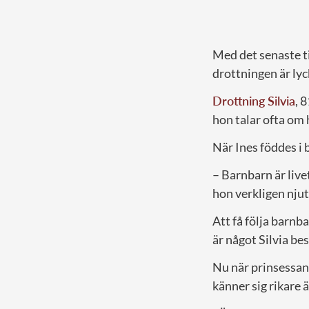
Med det senaste ti
drottningen är lyc
Drottning Silvia
, 
hon talar ofta om 
När Ines föddes i b
– Barnbarn är live
hon verkligen njuta
Att få följa barnb
är något Silvia be
Nu när prinsessan
känner sig rikare 