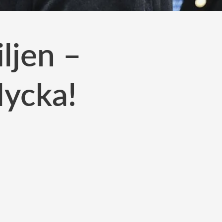
ljen –
lycka!