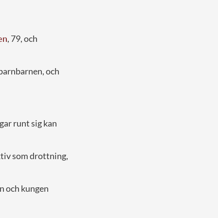
en
, 79, och
ll barnbarnen, och
gar runt sig kan
ktiv som drottning,
on och kungen