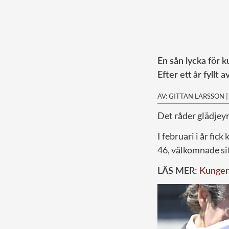
En sån lycka för k
Efter ett år fyllt 
AV: GITTAN LARSSON
Det råder glädjeyr
I februari i år fic
46, välkomnade sitt
LÄS MER:
Kungen 