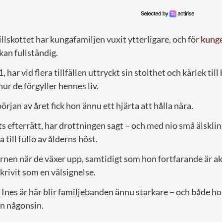
llskottet har kungafamiljen vuxit ytterligare, och för
kung
kan fullständig.
81, har vid flera tillfällen uttryckt sin stolthet och kärlek ti
hur de förgyller hennes liv.
örjan av året fick hon ännu ett hjärta att hålla nära.
ts efterrätt, har drottningen sagt – och med nio små älsklin
 till fullo av ålderns höst.
arnen när de växer upp, samtidigt som hon fortfarande är a
skrivit som en välsignelse.
 Ines är här blir familjebanden ännu starkare – och både h
än någonsin.