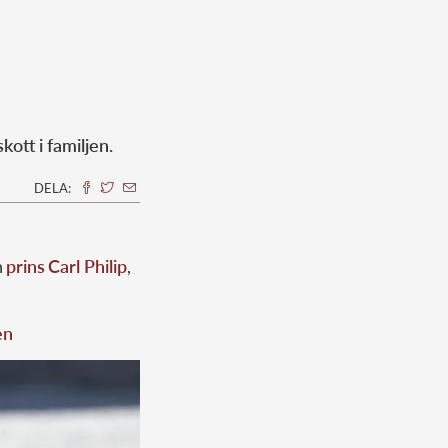
kott i familjen.
DELA:
h
prins
Carl Philip
,
en