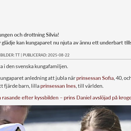
ungen och drottning Silvia!
av glädje kan kungaparet nu njuta av ännu ett underbart tills
|
BILDER: TT
|
PUBLICERAD: 2025-08-22
a i den svenska kungafamiljen.
k kungaparet anledning att jubla när
prinsessan Sofia
, 40, oc
 fjärde barn, lilla
prinsessan Ines
, till världen.
rasande efter kyssbilden – prins Daniel avslöjad på krog