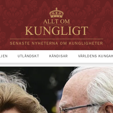
SENASTE NYHETERNA OM KUNGLIGHETER
LJEN
UTLÄNDSKT
KÄNDISAR
VÄRLDENS KUNGA