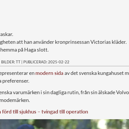
askar.
igheten att han använder kronprinsessan Victorias kläder.
er hemma på Haga slott.
|
BILDER: TT
|
PUBLICERAD: 2025-02-22
representerar en
modern sida
av det svenska kungahuset m
a preferenser.
ka varumärken i sin dagliga rutin, från sin älskade Volvo t
 modemärken.
förd till sjukhus – tvingad till operation