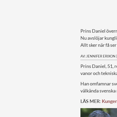
Prins Daniel överr
Nu avslöjar kungl
Allt sker när få s
AV: JENNIFER ERIXON
Prins Daniel, 51, 
vanor och teknisk
Han omfamnar svens
välkända svenska
LÄS MER:
Kungen 