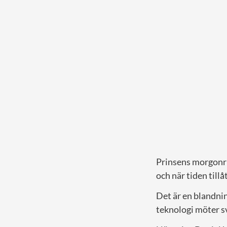
Prinsens morgonru
och när tiden tillå
Det är en blandni
teknologi möter s