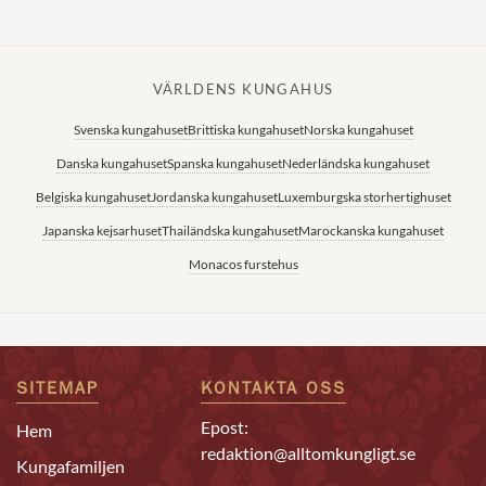
VÄRLDENS KUNGAHUS
Svenska kungahuset
Brittiska kungahuset
Norska kungahuset
Danska kungahuset
Spanska kungahuset
Nederländska kungahuset
Belgiska kungahuset
Jordanska kungahuset
Luxemburgska storhertighuset
Japanska kejsarhuset
Thailändska kungahuset
Marockanska kungahuset
Monacos furstehus
SITEMAP
KONTAKTA OSS
Epost:
Hem
redaktion@alltomkungligt.se
Kungafamiljen