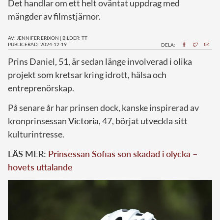
Det handlar om ett helt oväntat uppdrag med
mängder av filmstjärnor.
AV: JENNIFER ERIXON
|
BILDER: TT
PUBLICERAD: 2024-12-19
DELA:
P
rins Daniel, 51, är sedan länge involverad i olika
projekt som kretsar kring idrott, hälsa och
entreprenörskap.
På senare år har prinsen dock, kanske inspirerad av
kronprinsessan
Victoria
, 47, börjat utveckla sitt
kulturintresse.
LÄS MER:
Prinsessan Sofias son skadad i olycka –
hovets uttalande