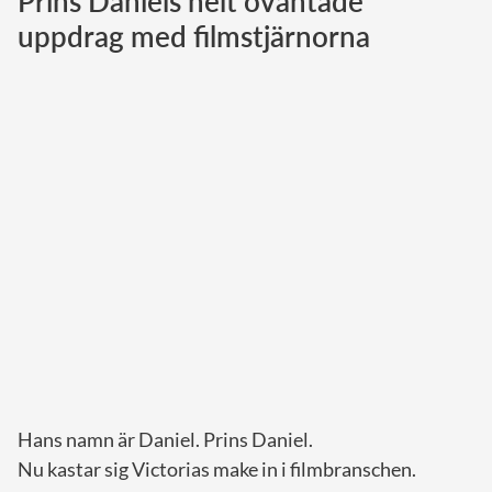
Prins Daniels helt oväntade
uppdrag med filmstjärnorna
Norska kungahuset
Danska kungahuset
Spanska kungahuset
Nederländska kungahuset
Belgiska kungahuset
Jordanska kungahuset
Luxemburgska storhertighuset
Japanska kejsarhuset
Thailändska kungahuset
Marockanska kungahuset
Monacos furstehus
Hans namn är Daniel. Prins Daniel.
Nu kastar sig Victorias make in i filmbranschen.