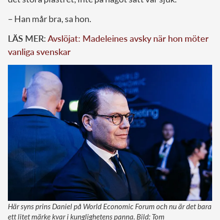
– Han mår bra, sa hon.
LÄS MER:
Avslöjat: Madeleines avsky när hon möter
vanliga svenskar
Här syns prins Daniel på World Economic Forum och nu är det bara
ett litet märke kvar i kunglighetens panna. Bild: Tom