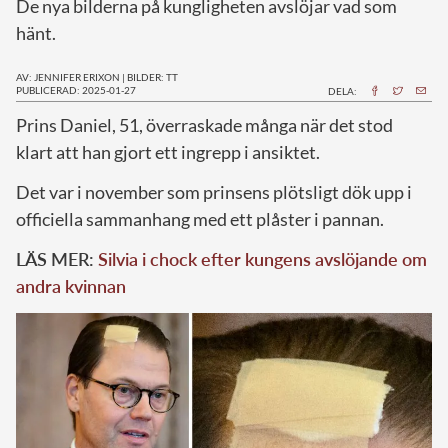
De nya bilderna på kungligheten avslöjar vad som
hänt.
AV: JENNIFER ERIXON
|
BILDER: TT
PUBLICERAD: 2025-01-27
DELA:
Prins Daniel, 51, överraskade många när det stod
klart att han gjort ett ingrepp i ansiktet.
Det var i november som prinsens plötsligt dök upp i
officiella sammanhang med ett plåster i pannan.
LÄS MER:
Silvia i chock efter kungens avslöjande om
andra kvinnan