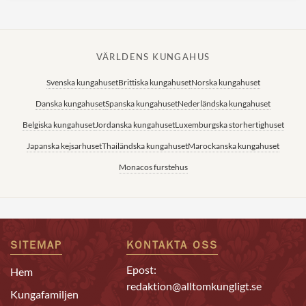
VÄRLDENS KUNGAHUS
Svenska kungahuset
Brittiska kungahuset
Norska kungahuset
Danska kungahuset
Spanska kungahuset
Nederländska kungahuset
Belgiska kungahuset
Jordanska kungahuset
Luxemburgska storhertighuset
Japanska kejsarhuset
Thailändska kungahuset
Marockanska kungahuset
Monacos furstehus
SITEMAP
KONTAKTA OSS
Epost:
Hem
redaktion@alltomkungligt.se
Kungafamiljen