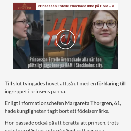
Till slut tvingades hovet att gå ut med en
förklaring till
ingreppet
i prinsens panna.
Enligt informationschefen
Margareta Thorgren
, 61,
hade kungligheten tagit bort ett födelsemärke.
Hon passade också på att berätta att prinsen, trots
det stora plåstret, inte på något sätt var sjuk.