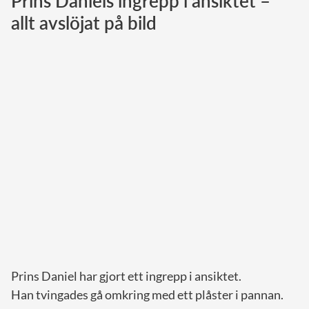
Prins Daniels ingrepp i ansiktet –
allt avslöjat på bild
Norska kungahuset
Danska kungahuset
Spanska kungahuset
Nederländska kungahuset
Belgiska kungahuset
Jordanska kungahuset
Luxemburgska storhertighuset
Japanska kejsarhuset
Thailändska kungahuset
Marockanska kungahuset
Monacos furstehus
Prins Daniel har gjort ett ingrepp i ansiktet.
Han tvingades gå omkring med ett plåster i pannan.