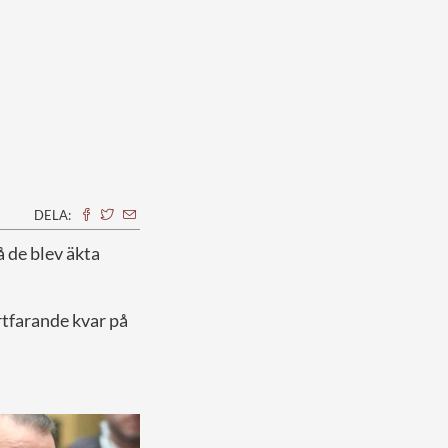
DELA:
å de blev äkta
rtfarande kvar på