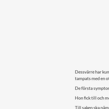
Dessvärre har kun
tampats med en otä
De första symptom
Hon fick till och m
Till saken ska nä