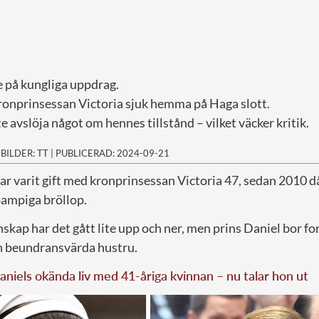
e på kungliga uppdrag.
kronprinsessan Victoria sjuk hemma på Haga slott.
e avslöja något om hennes tillstånd – vilket väcker kritik.
|
BILDER: TT
|
PUBLICERAD: 2024-09-21
har varit gift med kronprinsessan Victoria 47, sedan 2010 d
pampiga bröllop.
kap har det gått lite upp och ner, men prins Daniel bor fo
n beundransvärda hustru.
aniels okända liv med 41-åriga kvinnan – nu talar hon ut