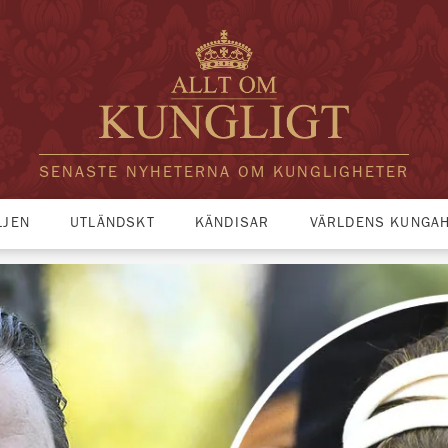
SENASTE NYHETERNA OM KUNGLIGHETER
LJEN
UTLÄNDSKT
KÄNDISAR
VÄRLDENS KUNGA