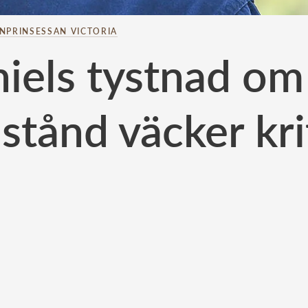
NPRINSESSAN VICTORIA
iels tystnad om
llstånd väcker kri