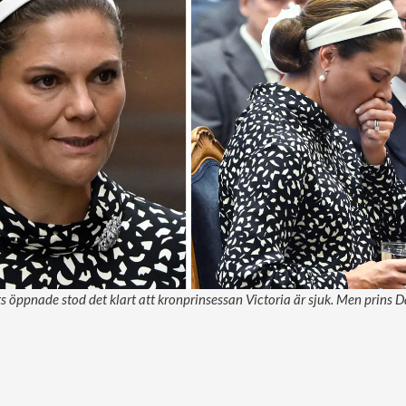
 öppnade stod det klart att kronprinsessan Victoria är sjuk. Men prins D