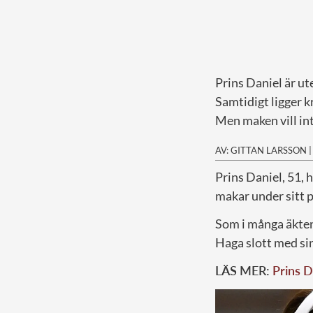
Prins Daniel är ut
Samtidigt ligger 
Men maken vill int
AV: GITTAN LARSSON
P
rins Daniel, 51, 
makar under sitt 
Som i många äktens
Haga slott med si
LÄS MER:
Prins D