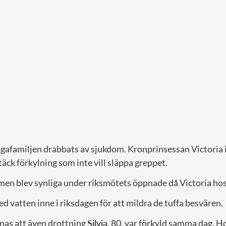
gafamiljen drabbats av sjukdom. Kronprinsessan Victoria i 
ck förkylning som inte vill släppa greppet.
en blev synliga under riksmötets öppnade då Victoria ho
ed vatten inne i riksdagen för att mildra de tuffa besvären.
mnas att även drottning
Silvia
, 80, var förkyld samma dag. Ho