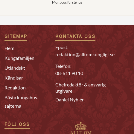
Monacos furstehus
SITEMAP
KONTAKTA OSS
Epost:
Hem
redaktion@alltomkungligt.se
Kungafamiljen
Telefon:
Utländskt
08-611 90 10
Kändisar
Chefredaktör & ansvarig
Redaktion
utgivare
Bästa kungahus-
Daniel Nyhlén
sajterna
FÖLJ OSS