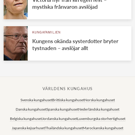
mystiska frånvaron avslöjad
KUNGAFAMILJEN
Kungens okända systerdotter bryter
tystnaden – avslöjar allt
VÄRLDENS KUNGAHUS
Svenska kungahuset
Brittiska kungahuset
Norska kungahuset
Danska kungahuset
Spanska kungahuset
Nederländska kungahuset
Belgiska kungahuset
Jordanska kungahuset
Luxemburgska storhertighuset
Japanska kejsarhuset
Thailändska kungahuset
Marockanska kungahuset