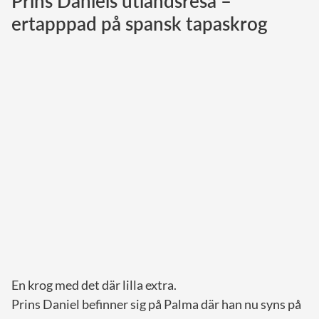
Prins Daniels utlandsresa –
ertapppad på spansk tapaskrog
Norska kungahuset
Danska kungahuset
Spanska kungahuset
Nederländska kungahuset
Belgiska kungahuset
Jordanska kungahuset
Luxemburgska storhertighuset
Japanska kejsarhuset
Thailändska kungahuset
Marockanska kungahuset
Monacos furstehus
En krog med det där lilla extra.
Prins Daniel befinner sig på Palma där han nu syns på