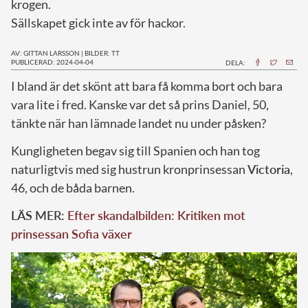
krogen.
Sällskapet gick inte av för hackor.
AV: GITTAN LARSSON
|
BILDER: TT
PUBLICERAD: 2024-04-04
DELA:
I
bland är det skönt att bara få komma bort och bara
vara lite i fred. Kanske var det så prins Daniel, 50,
tänkte när han lämnade landet nu under påsken?
Kungligheten begav sig till Spanien och han tog
naturligtvis med sig hustrun kronprinsessan
Victoria
,
46, och de båda barnen.
LÄS MER:
Efter skandalbilden: Kritiken mot
prinsessan Sofia växer