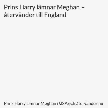
Prins Harry lämnar Meghan –
Norska kungahuset
återvänder till England
Danska kungahuset
Spanska kungahuset
Nederländska kungahuset
Belgiska kungahuset
Jordanska kungahuset
Luxemburgska storhertighuset
Japanska kejsarhuset
Thailändska kungahuset
Marockanska kungahuset
Monacos furstehus
Prins Harry lämnar Meghan i USA och återvänder nu