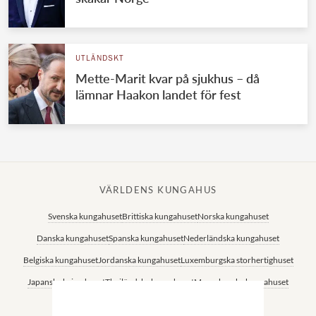
UTLÄNDSKT
Mette-Marit kvar på sjukhus – då
lämnar Haakon landet för fest
VÄRLDENS KUNGAHUS
Svenska kungahuset
Brittiska kungahuset
Norska kungahuset
Danska kungahuset
Spanska kungahuset
Nederländska kungahuset
Belgiska kungahuset
Jordanska kungahuset
Luxemburgska storhertighuset
Japanska kejsarhuset
Thailändska kungahuset
Marockanska kungahuset
Monacos furstehus