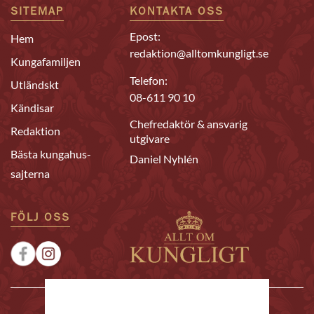
SITEMAP
KONTAKTA OSS
Epost:
Hem
redaktion@alltomkungligt.se
Kungafamiljen
Telefon:
Utländskt
08-611 90 10
Kändisar
Chefredaktör & ansvarig
Redaktion
utgivare
Bästa kungahus-
Daniel Nyhlén
sajterna
FÖLJ OSS
|
|
Sponsrat
Tipsa oss
Annonsera