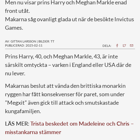
Men nu visar prins Harry och Meghan Markle enad
front utåt.
Makarna såg ovanligt glada ut när de besökte Invictus
Games.
AV: GITTAN LARSSON
|
BILDER: TT
PUBLICERAD: 2025-02-11
DELA:
Prins Harry, 40, och Meghan Markle, 43, är inte
särskilt omtyckta – varken i England eller USA där de
nu lever.
Makarnas beslut att vända den brittiska monarkin
ryggen har fått konsekvenser för paret, som under
”Megxit” även gick till attack och smutskastade
kungafamiljen.
LÄS MER:
Trista beskedet om Madeleine och Chris –
misstankarna stämmer