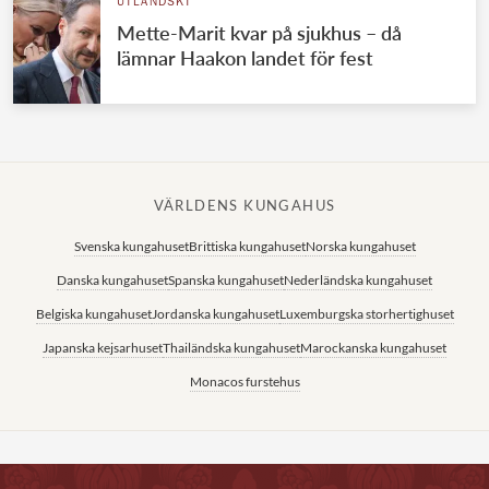
UTLÄNDSKT
Mette-Marit kvar på sjukhus – då
lämnar Haakon landet för fest
VÄRLDENS KUNGAHUS
Svenska kungahuset
Brittiska kungahuset
Norska kungahuset
Danska kungahuset
Spanska kungahuset
Nederländska kungahuset
Belgiska kungahuset
Jordanska kungahuset
Luxemburgska storhertighuset
Japanska kejsarhuset
Thailändska kungahuset
Marockanska kungahuset
Monacos furstehus