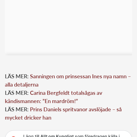
LÄS MER:
Sanningen om prinsessan Ines nya namn –
alla detaljerna
LÄS MER:
Carina Bergfeldt totalsågas av
kändismannen: ”En mardröm!”
LÄS MER:
Prins Daniels spritvanor avslöjade – så
mycket dricker han
Lägg till
Allt om Kungligt
som föredragen källa i