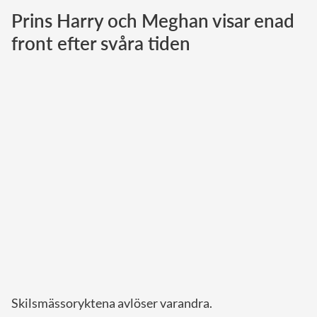
Prins Harry och Meghan visar enad
Norska kungahuset
front efter svåra tiden
Danska kungahuset
Spanska kungahuset
Nederländska kungahuset
Belgiska kungahuset
Jordanska kungahuset
Luxemburgska storhertighuset
Japanska kejsarhuset
Thailändska kungahuset
Marockanska kungahuset
Monacos furstehus
Skilsmässoryktena avlöser varandra.