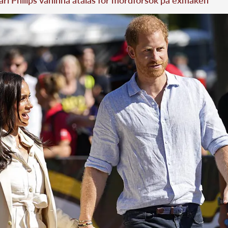
arl Philips väninna åtalas för mordförsök på exmaken