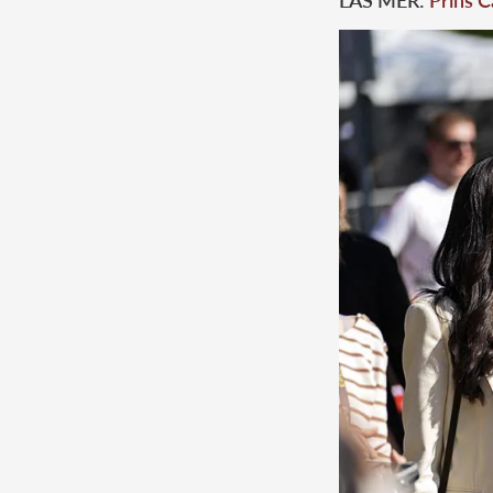
LÄS MER:
Prins C