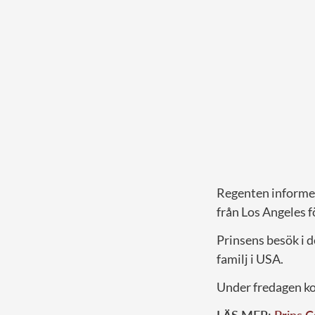
Regenten informera
från Los Angeles fö
Prinsens besök i d
familj i USA.
Under fredagen kom