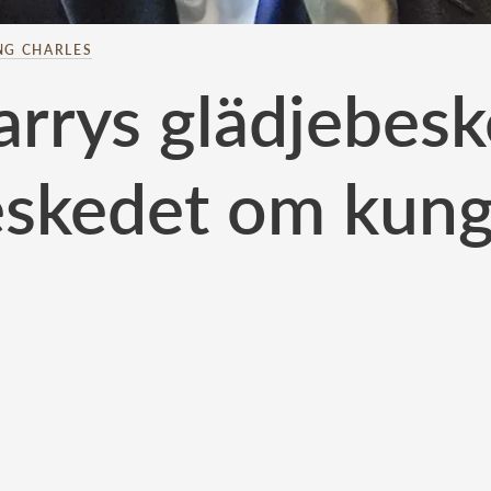
NG CHARLES
arrys glädjebesk
skedet om kung