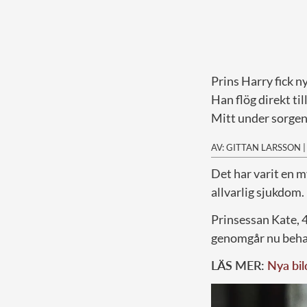
Prins Harry fick ny
Han flög direkt til
Mitt under sorgen
AV: GITTAN LARSSON
D
et har varit en 
allvarlig sjukdom.
Prinsessan Kate, 4
genomgår nu behan
LÄS MER:
Nya bil