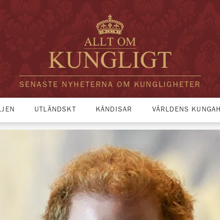
SENASTE NYHETERNA OM KUNGLIGHETER
LJEN
UTLÄNDSKT
KÄNDISAR
VÄRLDENS KUNGA