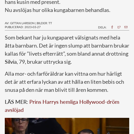
hans kusin med present.
Nu avslöjas hur olika kungabarnen behandlas.
AV: GITTAN LARSSON
|
BILDER: TT
PUBLICERAD: 2023-03-27
DELA:
S
om bekant har ju kungaparet välsignats med hela
åtta barnbarn. Det är ingen slump att barnbarn brukar
kallas för ”livets efterrätt”, som bland annat drottning
Silvia
, 79, brukar uttrycka sig.
Alla mor- och farföräldrar kan vittna om hur härligt
det är att erfara lyckan av att hålla en liten bebis och
snusa på den när man blivit till åren kommen.
LÄS MER:
Prins Harrys hemliga Hollywood-dröm
avslöjad