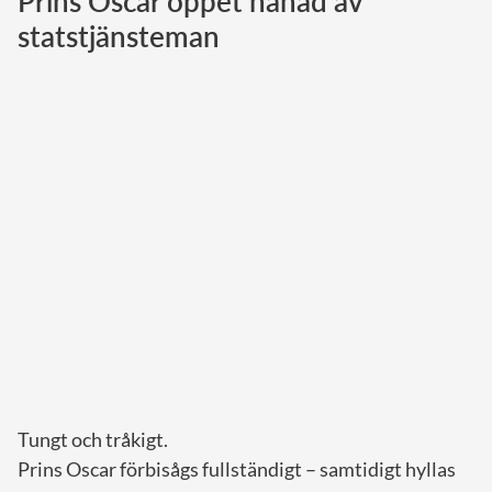
Prins Oscar öppet hånad av
statstjänsteman
Norska kungahuset
Danska kungahuset
Spanska kungahuset
Nederländska kungahuset
Belgiska kungahuset
Jordanska kungahuset
Luxemburgska storhertighuset
Japanska kejsarhuset
Thailändska kungahuset
Marockanska kungahuset
Monacos furstehus
Tungt och tråkigt.
Prins Oscar förbisågs fullständigt – samtidigt hyllas