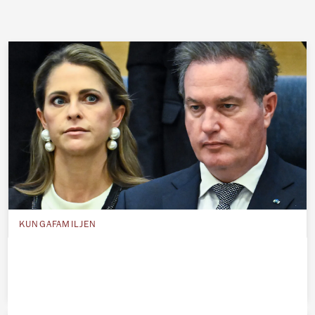
KUNGAFAMILJEN
Madeleines ekonomiska jätteflopp –
Chris tvingas betala