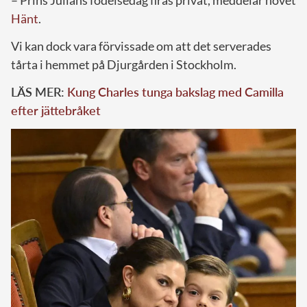
– Prins Julians födelsedag firas privat, meddelar hovet
Hänt
.
Vi kan dock vara förvissade om att det serverades
tårta i hemmet på Djurgården i Stockholm.
LÄS MER:
Kung Charles tunga bakslag med Camilla
efter jättebråket