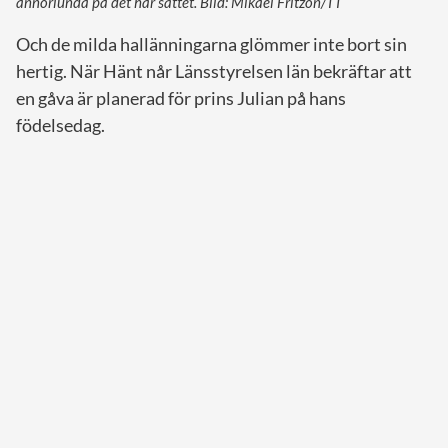
annorlunda på det här sättet. Bild: Mikael Fritzon/TT
Och de milda hallänningarna glömmer inte bort sin
hertig. När Hänt når Länsstyrelsen län bekräftar att
en gåva är planerad för prins Julian på hans
födelsedag.