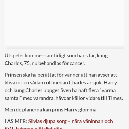
Utspelet kommer samtidigt som hans far, kung
Charles
, 75, nu behandlas för cancer.
Prinsen ska ha berättat för vänner att han avser att
kliva in i en sådan roll medan Charles är sjuk. Harry
och kung Charles uppges även ha haft flera ”varma
samtal” med varandra, hävdar källor vidare till Times.
Men de planerna kan prins Harry glömma.
LÄS MER:
Silvias djupa sorg – nära väninnan och
SVT-kvinnan plötsligt död