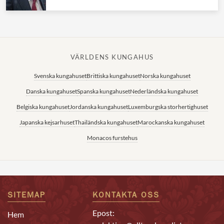
VÄRLDENS KUNGAHUS
Svenska kungahuset
Brittiska kungahuset
Norska kungahuset
Danska kungahuset
Spanska kungahuset
Nederländska kungahuset
Belgiska kungahuset
Jordanska kungahuset
Luxemburgska storhertighuset
Japanska kejsarhuset
Thailändska kungahuset
Marockanska kungahuset
Monacos furstehus
SITEMAP
KONTAKTA OSS
Epost:
Hem