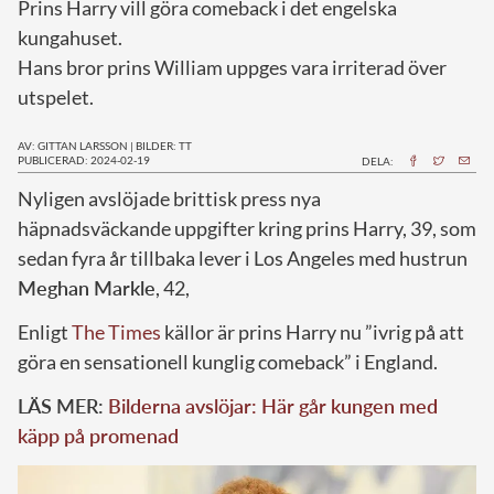
Prins Harry vill göra comeback i det engelska
kungahuset.
Hans bror prins William uppges vara irriterad över
utspelet.
AV: GITTAN LARSSON
|
BILDER: TT
PUBLICERAD: 2024-02-19
DELA:
N
yligen avslöjade brittisk press nya
häpnadsväckande uppgifter kring prins Harry, 39, som
sedan fyra år tillbaka lever i Los Angeles med hustrun
Meghan Markle
, 42,
Enligt
The Times
källor är prins Harry nu ”ivrig på att
göra en sensationell kunglig comeback” i England.
LÄS MER:
Bilderna avslöjar: Här går kungen med
käpp på promenad