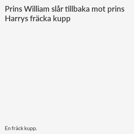
Prins William slår tillbaka mot prins
Norska kungahuset
Harrys fräcka kupp
Danska kungahuset
Spanska kungahuset
Nederländska kungahuset
Belgiska kungahuset
Jordanska kungahuset
Luxemburgska storhertighuset
Japanska kejsarhuset
Thailändska kungahuset
Marockanska kungahuset
Monacos furstehus
En fräck kupp.