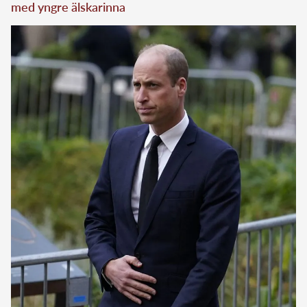
med yngre älskarinna