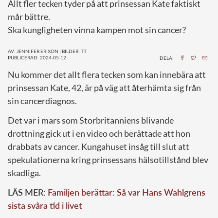
Allt fler tecken tyder på att prinsessan Kate faktiskt
mår bättre.
Ska kungligheten vinna kampen mot sin cancer?
AV: JENNIFER ERIXON
|
BILDER: TT
PUBLICERAD: 2024-05-12
DELA:
N
u kommer det allt flera tecken som kan innebära att
prinsessan Kate, 42, är på väg att återhämta sig från
sin cancerdiagnos.
Det var i mars som Storbritanniens blivande
drottning gick ut i en video och berättade att hon
drabbats av cancer. Kungahuset insåg till slut att
spekulationerna kring prinsessans hälsotillstånd blev
skadliga.
LÄS MER:
Familjen berättar: Så var Hans Wahlgrens
sista svåra tid i livet