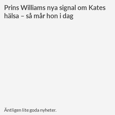
Prins Williams nya signal om Kates
Norska kungahuset
hälsa – så mår hon i dag
Danska kungahuset
Spanska kungahuset
Nederländska kungahuset
Belgiska kungahuset
Jordanska kungahuset
Luxemburgska storhertighuset
Japanska kejsarhuset
Thailändska kungahuset
Marockanska kungahuset
Monacos furstehus
Äntligen lite goda nyheter.