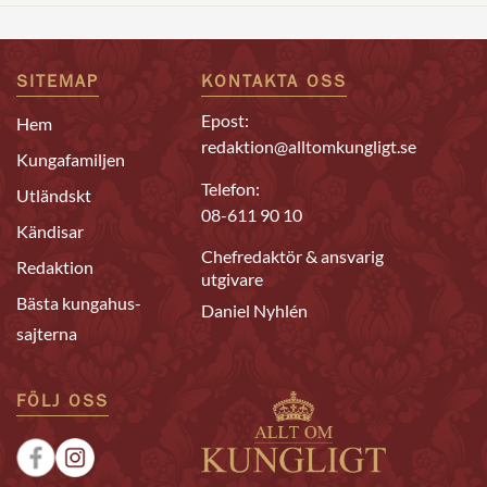
SITEMAP
KONTAKTA OSS
Epost:
Hem
redaktion@alltomkungligt.se
Kungafamiljen
Telefon:
Utländskt
08-611 90 10
Kändisar
Chefredaktör & ansvarig
Redaktion
utgivare
Bästa kungahus-
Daniel Nyhlén
sajterna
FÖLJ OSS