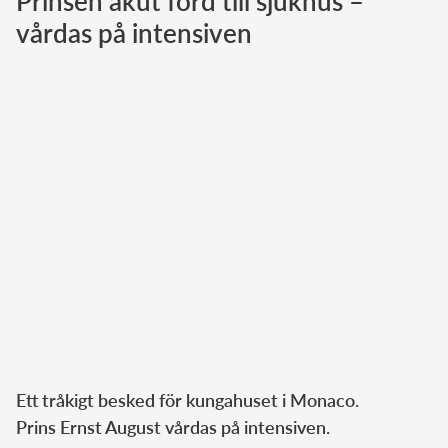
Prinsen akut förd till sjukhus –
vårdas på intensiven
Norska kungahuset
Danska kungahuset
Spanska kungahuset
Nederländska kungahuset
Belgiska kungahuset
Jordanska kungahuset
Luxemburgska storhertighuset
Japanska kejsarhuset
Thailändska kungahuset
Marockanska kungahuset
Monacos furstehus
Ett tråkigt besked för kungahuset i Monaco.
Prins Ernst August vårdas på intensiven.