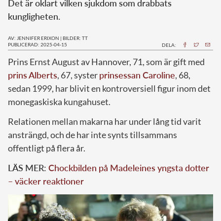
Det är oklart vilken sjukdom som drabbats
kungligheten.
AV: JENNIFER ERIXON
|
BILDER: TT
PUBLICERAD: 2025-04-15
DELA:
Prins Ernst August av Hannover, 71, som är gift med
prins Alberts
, 67, syster
prinsessan Caroline
, 68,
sedan 1999, har blivit en kontroversiell figur inom det
monegaskiska kungahuset.
Relationen mellan makarna har under lång tid varit
ansträngd, och de har inte synts tillsammans
offentligt på flera år.
LÄS MER:
Chockbilden på Madeleines yngsta dotter
– väcker reaktioner