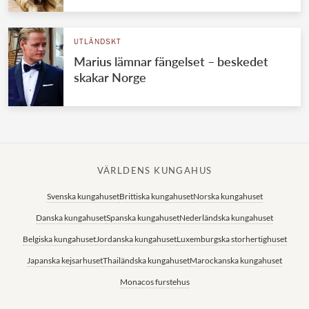
UTLÄNDSKT
Marius lämnar fängelset – beskedet
skakar Norge
VÄRLDENS KUNGAHUS
Svenska kungahuset
Brittiska kungahuset
Norska kungahuset
Danska kungahuset
Spanska kungahuset
Nederländska kungahuset
Belgiska kungahuset
Jordanska kungahuset
Luxemburgska storhertighuset
Japanska kejsarhuset
Thailändska kungahuset
Marockanska kungahuset
Monacos furstehus