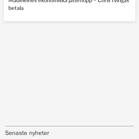
Madeleines ekonomiska jätteflopp – Chris tvingas
betala
Senaste nyheter