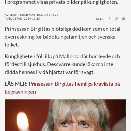
I programmet visas privata bilder på kungligheten.
AV: JENNIFER ERIXON
|
BILDER: TT, SVT
PUBLICERAD: 2024-12-20
DELA:
P
rinsessan Birgittas plötsliga död kom som en total
överraskning för både kungafamiljen och svenska
folket.
Kungligheten föll illa på Mallorca där hon levde och
fördes till sjukhus. Dessvärre kunde läkarna inte
rädda hennes liv då hjärtat var för svagt.
LÄS MER:
Prinsessan Birgittas hemliga kravlista på
begravningen