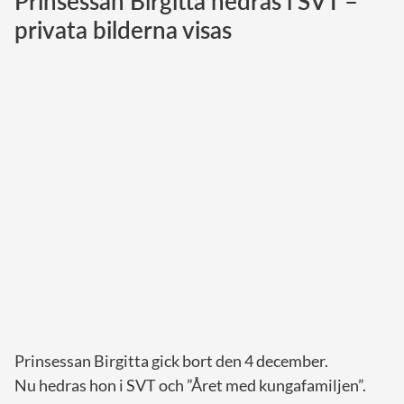
Prinsessan Birgitta hedras i SVT –
privata bilderna visas
Norska kungahuset
Danska kungahuset
Spanska kungahuset
Nederländska kungahuset
Belgiska kungahuset
Jordanska kungahuset
Luxemburgska storhertighuset
Japanska kejsarhuset
Thailändska kungahuset
Marockanska kungahuset
Monacos furstehus
Prinsessan Birgitta gick bort den 4 december.
Nu hedras hon i SVT och ”Året med kungafamiljen”.