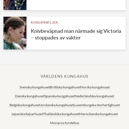
KUNGAFAMILJEN
Knivbeväpnad man närmade sig Victoria
– stoppades av vakter
VÄRLDENS KUNGAHUS
Svenska kungahuset
Brittiska kungahuset
Norska kungahuset
Danska kungahuset
Spanska kungahuset
Nederländska kungahuset
Belgiska kungahuset
Jordanska kungahuset
Luxemburgska storhertighuset
Japanska kejsarhuset
Thailändska kungahuset
Marockanska kungahuset
Monacos furstehus