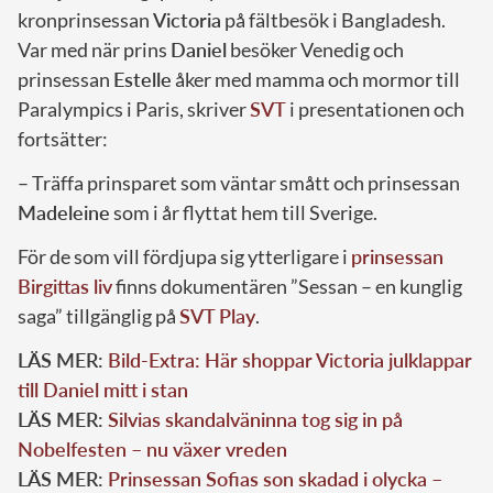
kronprinsessan
Victoria
på fältbesök i Bangladesh.
Var med när prins
Daniel
besöker Venedig och
prinsessan
Estelle
åker med mamma och mormor till
Paralympics i Paris, skriver
SVT
i presentationen och
fortsätter:
– Träffa prinsparet som väntar smått och prinsessan
Madeleine
som i år flyttat hem till Sverige.
För de som vill fördjupa sig ytterligare i
prinsessan
Birgittas liv
finns dokumentären ”Sessan – en kunglig
saga” tillgänglig på
SVT Play
.
LÄS MER:
Bild-Extra: Här shoppar Victoria julklappar
till Daniel mitt i stan
LÄS MER:
Silvias skandalväninna tog sig in på
Nobelfesten – nu växer vreden
LÄS MER:
Prinsessan Sofias son skadad i olycka –