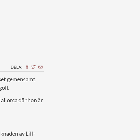
DELA:
cket gemensamt.
golf.
Mallorca där hon är
knaden av Lill-