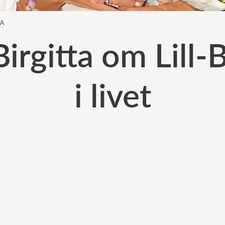
TA
irgitta om Lill-B
i livet