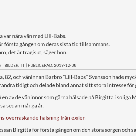
a var nära vän med Lill-Babs.
r första gången om deras sista tid tillsammans.
ro, det är tragiskt, säger hon.
N
|
BILDER: TT
|
PUBLICERAD: 2019-12-08
ta, 82, och väninnan Barbro ”Lill-Babs” Svensson hade my
andra tidigt och delade bland annat sitt stora intresse för 
å en av de väninnor som gärna hälsade på Birgitta i soliga 
nsa sedan många år.
s överraskande hälsning från exilen
ssan Birgitta för första gången om den stora sorgen och sa