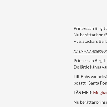
Prinsessan Birgitt
Nu berättar hon fö
– Ja, stackars Barb
AV: EMMA ANDERSSO
Prinsessan Birgit
De lärde känna var
Lill-Babs var ocks
bosatt i Santa Po
LÄS MER:
Meghan
Nu berättar prinse