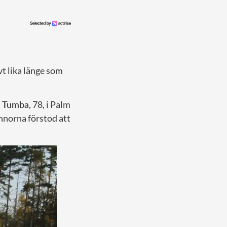
vt lika länge som
 Tumba
, 78, i Palm
nnorna förstod att