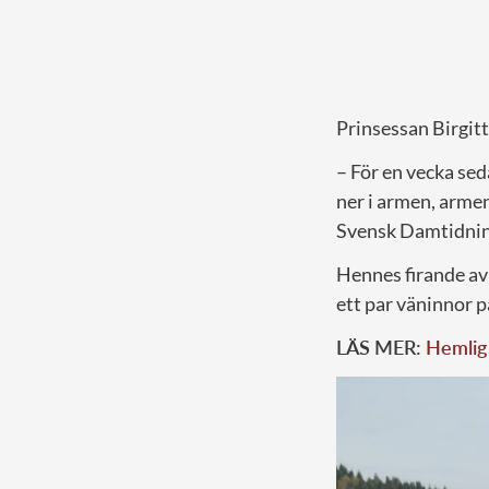
Prinsessan Birgit
– För en vecka sed
ner i armen, armen 
Svensk Damtidnin
Hennes firande av
ett par väninnor p
LÄS MER:
Hemlig 