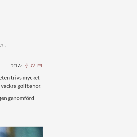
en.
DELA:
heten trivs mycket
 vackra golfbanor.
ligen genomförd