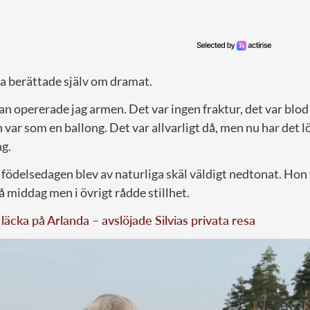
ta berättade själv om dramat.
an opererade jag armen. Det var ingen fraktur, det var blo
var som en ballong. Det var allvarligt då, men nu har det lös
g.
 födelsedagen blev av naturliga skäl väldigt nedtonat. Hon
å middag men i övrigt rådde stillhet.
läcka på Arlanda – avslöjade Silvias privata resa