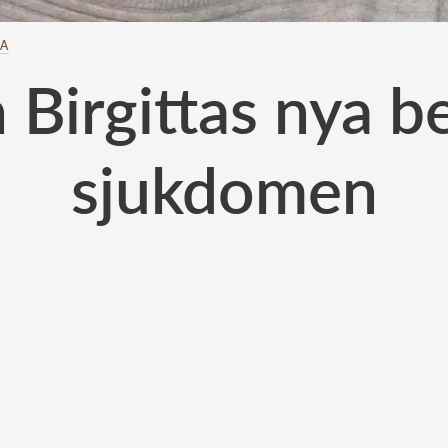
TA
 Birgittas nya b
sjukdomen