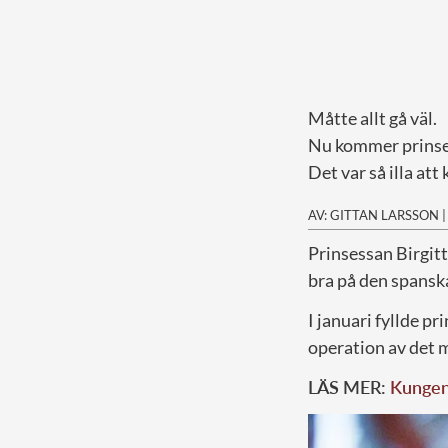
Måtte allt gå väl.
Nu kommer prinses
Det var så illa at
AV: GITTAN LARSSON
P
rinsessan Birgitt
bra på den spanska
I januari fyllde p
operation av det m
LÄS MER:
Kungens