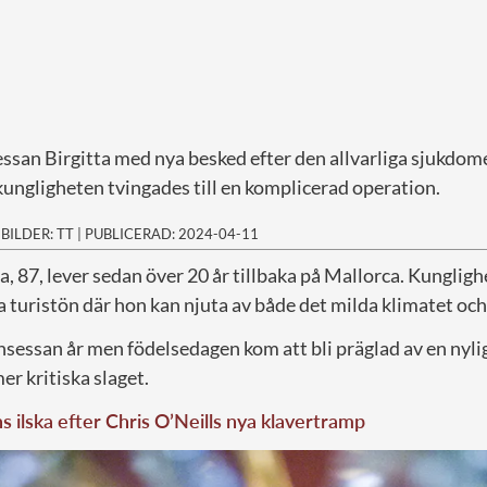
san Birgitta med nya besked efter den allvarliga sjukdom
t kungligheten tvingades till en komplicerad operation.
|
BILDER: TT
|
PUBLICERAD: 2024-04-11
a, 87, lever sedan över 20 år tillbaka på Mallorca. Kunglig
 turistön där hon kan njuta av både det milda klimatet och
rinsessan år men födelsedagen kom att bli präglad av en ny
er kritiska slaget.
 ilska efter Chris O’Neills nya klavertramp