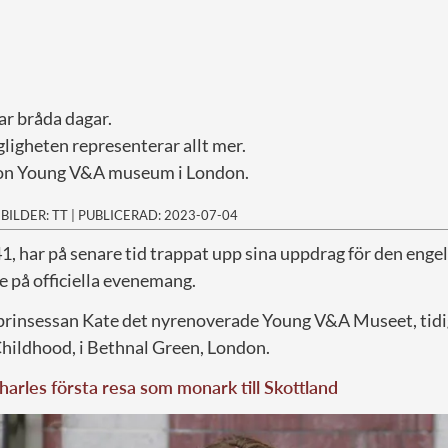
ar bråda dagar.
ligheten representerar allt mer.
hon Young V&A museum i London.
|
BILDER: TT
|
PUBLICERAD: 2023-07-04
41, har på senare tid trappat upp sina uppdrag för den eng
te på officiella evenemang.
prinsessan Kate det nyrenoverade Young V&A Museet, tidi
ildhood, i Bethnal Green, London.
arles första resa som monark till Skottland