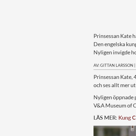
Prinsessan Kate h
Den engelska kung
Nyligen invigde 
AV: GITTAN LARSSON
P
rinsessan Kate, 
och ses allt mer u
Nyligen öppnade 
V&A Museum of Ch
LÄS MER:
Kung Ch