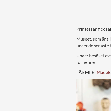
Prinsessan fick sä
Museet, som är til
under de senaste t
Under besöket avs
för henne.
LÄS MER:
Madelei