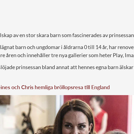
llskap av en stor skara barn som fascinerades av prinsessan
lägnat barn och ungdomar i åldrarna 0 till 14 år, har renov
re åren och innehåller tre nya gallerier som heter Play, Im
löjade prinsessan bland annat att hennes egna barn älskar 
nes och Chris hemliga bröllopsresa till England