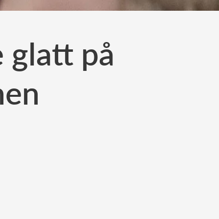
 glatt på
nen