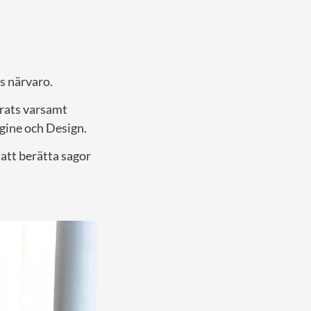
s närvaro.
erats varsamt
agine och Design.
att berätta sagor