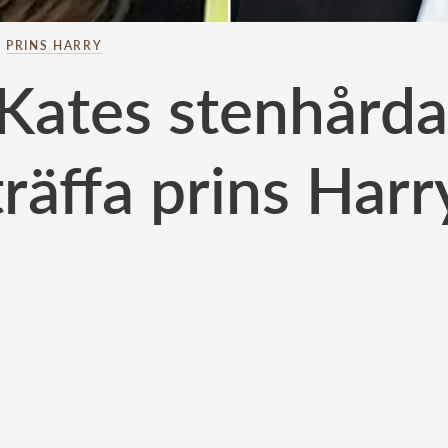
–
PRINS HARRY
Kates stenhårda 
träffa prins Harr