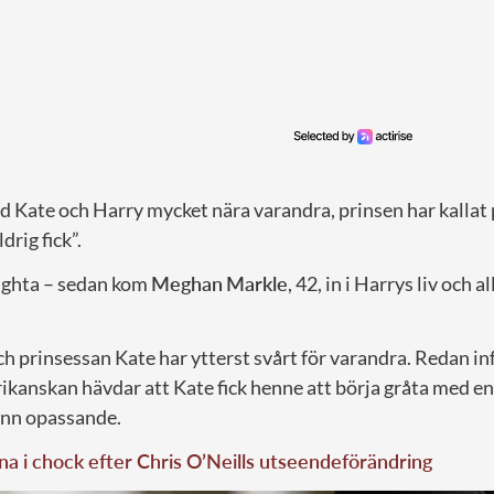
od Kate och Harry mycket nära varandra, prinsen har kallat
drig fick”.
tighta – sedan kom
Meghan
Markle
, 42, in i Harrys liv och al
 prinsessan Kate har ytterst svårt för varandra. Redan inf
ikanskan hävdar att Kate fick henne att börja gråta med
ann opassande.
a i chock efter Chris O’Neills utseendeförändring