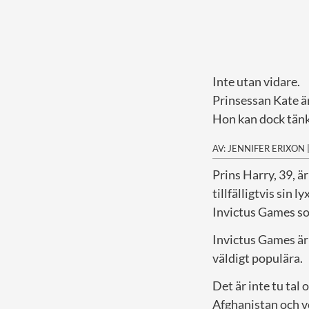
Inte utan vidare.
Prinsessan Kate ä
Hon kan dock tänka
AV: JENNIFER ERIXON
P
rins Harry, 39, 
tillfälligtvis sin l
Invictus Games s
Invictus Games är 
väldigt populära.
Det är inte tu tal 
Afghanistan och ve