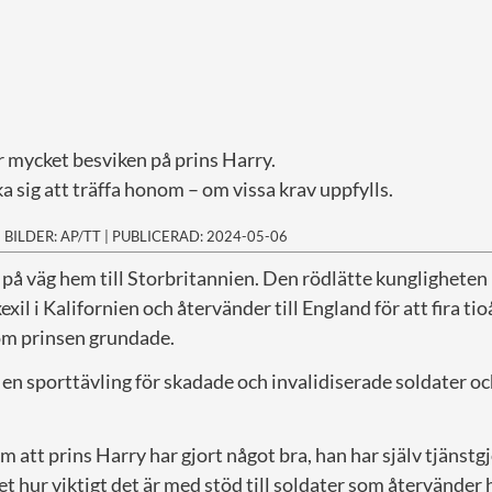
r mycket besviken på prins Harry.
 sig att träffa honom – om vissa krav uppfylls.
|
BILDER: AP/TT
|
PUBLICERAD: 2024-05-06
är på väg hem till Storbritannien. Den rödlätte kunglighete
yxexil i Kalifornien och återvänder till England för att fira ti
om prinsen grundade.
en sporttävling för skadade och invalidiserade soldater och
om att prins Harry har gjort något bra, han har själv tjänstg
t hur viktigt det är med stöd till soldater som återvände