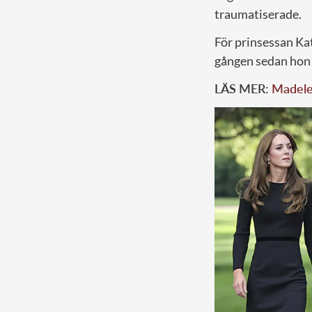
traumatiserade.
För prinsessan Kate
gången sedan hon
LÄS MER:
Madelei