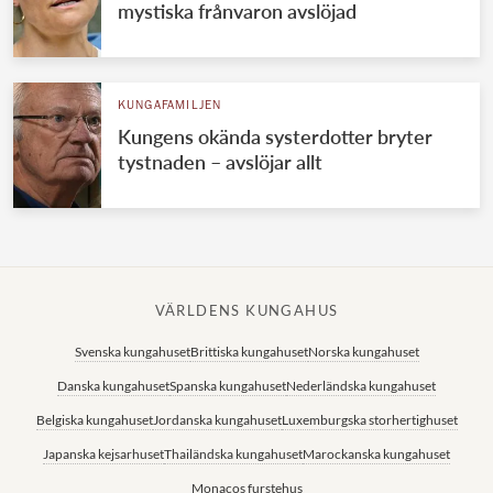
mystiska frånvaron avslöjad
KUNGAFAMILJEN
Kungens okända systerdotter bryter
tystnaden – avslöjar allt
VÄRLDENS KUNGAHUS
Svenska kungahuset
Brittiska kungahuset
Norska kungahuset
Danska kungahuset
Spanska kungahuset
Nederländska kungahuset
Belgiska kungahuset
Jordanska kungahuset
Luxemburgska storhertighuset
Japanska kejsarhuset
Thailändska kungahuset
Marockanska kungahuset
Monacos furstehus