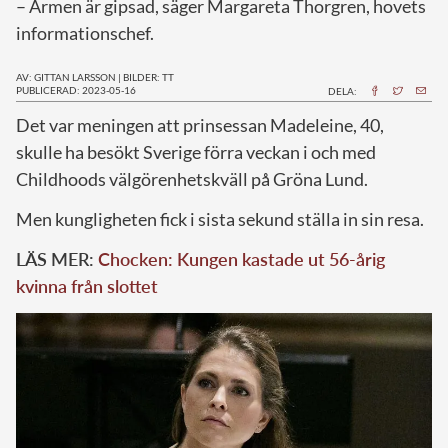
– Armen är gipsad, säger Margareta Thorgren, hovets
informationschef.
AV: GITTAN LARSSON
|
BILDER: TT
PUBLICERAD: 2023-05-16
DELA:
D
et var meningen att prinsessan Madeleine, 40,
skulle ha besökt Sverige förra veckan i och med
Childhoods välgörenhetskväll på Gröna Lund.
Men kungligheten fick i sista sekund ställa in sin resa.
LÄS MER:
Chocken: Kungen kastade ut 56-årig
kvinna från slottet