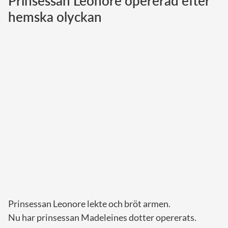
Prinsessan Leonore opererad efter
hemska olyckan
Norska kungahuset
Danska kungahuset
Spanska kungahuset
Nederländska kungahuset
Belgiska kungahuset
Jordanska kungahuset
Luxemburgska storhertighuset
Japanska kejsarhuset
Thailändska kungahuset
Marockanska kungahuset
Monacos furstehus
Prinsessan Leonore lekte och bröt armen.
Nu har prinsessan Madeleines dotter opererats.