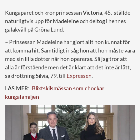
Kungaparet och kronprinsessan
Victoria
, 45, ställde
naturligtvis upp för Madeleine och deltog i hennes
galakväll på Gröna Lund.
– Prinsessan Madeleine har gjort allt hon kunnat för
att komma hit. Samtidigt insåg hon att hon måste vara
med sin lilla dotter när hon opereras. Så jag tror att
alla är förstående men det är klart att det inte är lätt,
sa drottning
Silvia
, 79, till
Expressen
.
LÄS MER:
Blixtskilsmässan som chockar
kungafamiljen