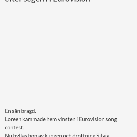
Norska kungahuset
Danska kungahuset
Spanska kungahuset
Nederländska kungahuset
Belgiska kungahuset
Jordanska kungahuset
Luxemburgska storhertighuset
Japanska kejsarhuset
Thailändska kungahuset
Marockanska kungahuset
En sån bragd.
Monacos furstehus
Loreen kammade hem vinsten i Eurovision song
contest.
Nu hyllas hon av kungen och drottning Silvia.