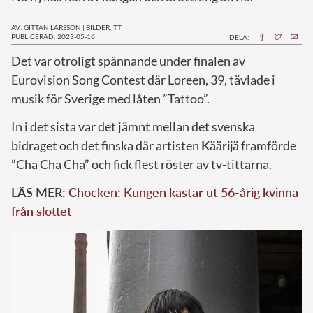
AV: GITTAN LARSSON
|
BILDER: TT
PUBLICERAD: 2023-05-16
DELA:
D
et var otroligt spännande under finalen av
Eurovision Song Contest där Loreen, 39, tävlade i
musik för Sverige med låten ”Tattoo”.
In i det sista var det jämnt mellan det svenska
bidraget och det finska där artisten
Käärijä
framförde
”Cha Cha Cha” och fick flest röster av tv-tittarna.
LÄS MER:
Chocken: Kungen kastar ut 56-årig kvinna
från slottet