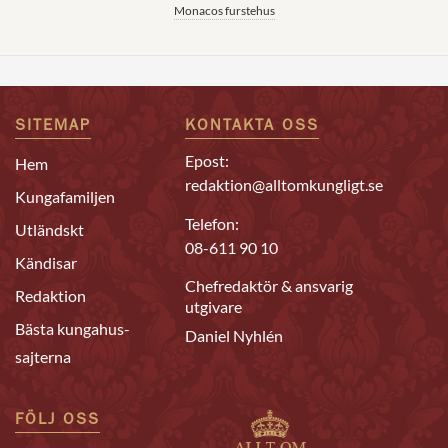
Monacos furstehus
SITEMAP
KONTAKTA OSS
Epost:
Hem
redaktion@alltomkungligt.se
Kungafamiljen
Telefon:
Utländskt
08-611 90 10
Kändisar
Chefredaktör & ansvarig
Redaktion
utgivare
Bästa kungahus-
Daniel Nyhlén
sajterna
FÖLJ OSS