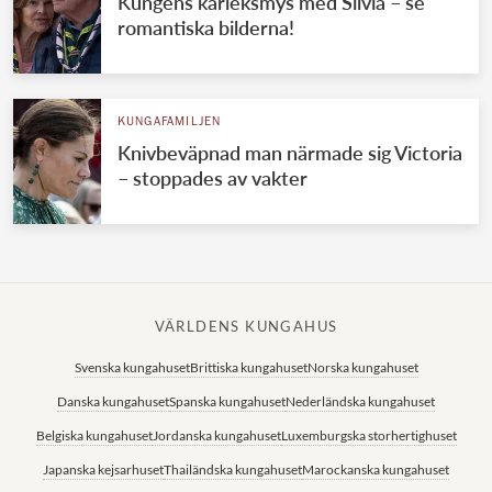
Kungens kärleksmys med Silvia – se
romantiska bilderna!
KUNGAFAMILJEN
Knivbeväpnad man närmade sig Victoria
– stoppades av vakter
VÄRLDENS KUNGAHUS
Svenska kungahuset
Brittiska kungahuset
Norska kungahuset
Danska kungahuset
Spanska kungahuset
Nederländska kungahuset
Belgiska kungahuset
Jordanska kungahuset
Luxemburgska storhertighuset
Japanska kejsarhuset
Thailändska kungahuset
Marockanska kungahuset