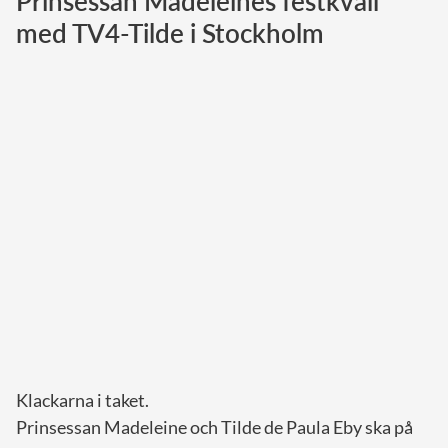
Prinsessan Madeleines festkväll
med TV4-Tilde i Stockholm
Norska kungahuset
Danska kungahuset
Spanska kungahuset
Nederländska kungahuset
Belgiska kungahuset
Jordanska kungahuset
Luxemburgska storhertighuset
Japanska kejsarhuset
Thailändska kungahuset
Marockanska kungahuset
Monacos furstehus
Klackarna i taket.
Prinsessan Madeleine och Tilde de Paula Eby ska på