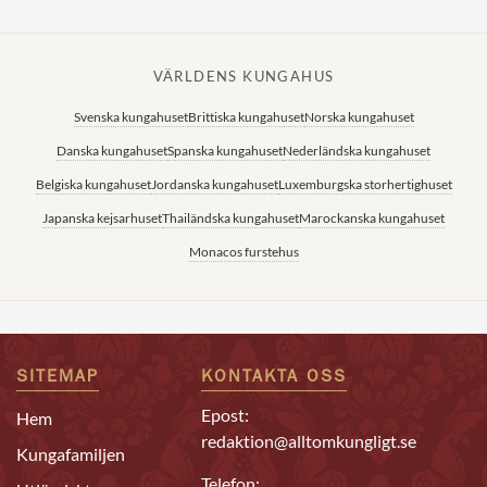
VÄRLDENS KUNGAHUS
Svenska kungahuset
Brittiska kungahuset
Norska kungahuset
Danska kungahuset
Spanska kungahuset
Nederländska kungahuset
Belgiska kungahuset
Jordanska kungahuset
Luxemburgska storhertighuset
Japanska kejsarhuset
Thailändska kungahuset
Marockanska kungahuset
Monacos furstehus
SITEMAP
KONTAKTA OSS
Epost:
Hem
redaktion@alltomkungligt.se
Kungafamiljen
Telefon: