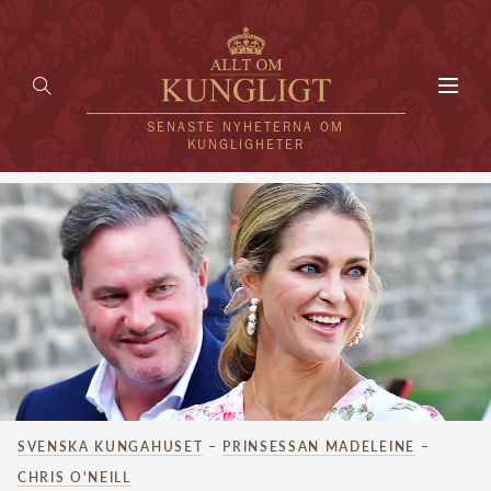
Toggl
navig
SENASTE NYHETERNA OM
KUNGLIGHETER
HEM
KUNGAFAMILJEN
UTLÄNDSKT
KÄNDISAR
VÄRLDENS KUNGAHUS
SVENSKA KUNGAHUSET
–
PRINSESSAN MADELEINE
–
Svenska kungahuset
REDAKTION
CHRIS O'NEILL
Brittiska kungahuset