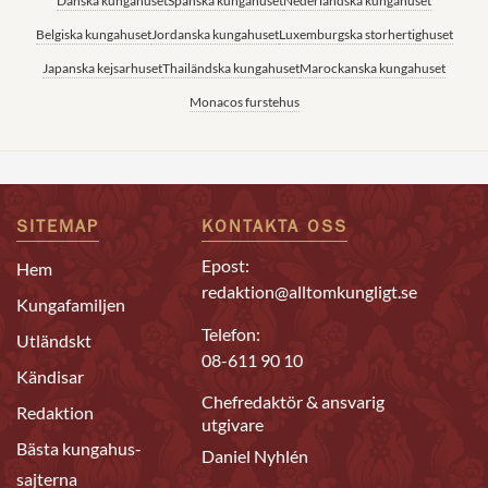
Danska kungahuset
Spanska kungahuset
Nederländska kungahuset
Belgiska kungahuset
Jordanska kungahuset
Luxemburgska storhertighuset
Japanska kejsarhuset
Thailändska kungahuset
Marockanska kungahuset
Monacos furstehus
SITEMAP
KONTAKTA OSS
Epost:
Hem
redaktion@alltomkungligt.se
Kungafamiljen
Telefon:
Utländskt
08-611 90 10
Kändisar
Chefredaktör & ansvarig
Redaktion
utgivare
Bästa kungahus-
Daniel Nyhlén
sajterna