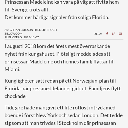
Prinsessan Madeleine kan vara på väg att flytta hem
till Sverige trots allt.
Det kommer härliga signaler från soliga Florida.
AV: GITTAN LARSSON
|
BILDER: TT OCH
ZILLOW.COM
DELA:
PUBLICERAD: 2023-11-07
I
augusti 2018 kom det årets mest överraskande
nyhet från kungahuset. Plötsligt meddelades att
prinsessan Madeleine och hennes familj flyttar till
Miami.
Kungligheten satt redan på ett Norwegian-plan till
Florida när pressmeddelandet gick ut. Familjens flytt
chockade.
Tidigare hade man givit ett lite rotlöst intryck med
boende i först New York och sedan London. Det tedde
sig som att man trivdes i Stockholm där prinsessan