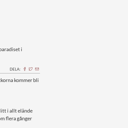
paradiset i
DELA:
eckorna kommer bli
tt i allt elände
om flera gånger