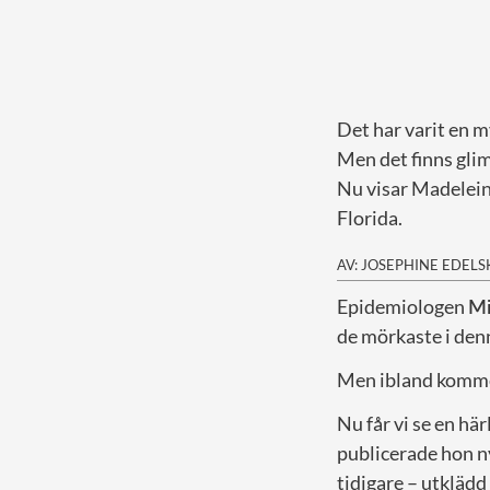
Det har varit en m
Men det finns glim
Nu visar Madeleine
Florida.
AV: JOSEPHINE EDEL
E
pidemiologen
Mi
de mörkaste i den
Men ibland kommer
Nu får vi se en hä
publicerade hon n
tidigare – utklädd