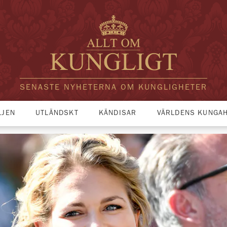
SENASTE NYHETERNA OM KUNGLIGHETER
LJEN
UTLÄNDSKT
KÄNDISAR
VÄRLDENS KUNGA