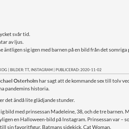
ycket svår tid.
tar av ljus.
 äntligen sig igen med barnen på en bild från det somriga 
SKOG
|
BILDER: TT, INSTAGRAM
|
PUBLICERAD: 2020-11-02
chael Osterholm
har sagt att de kommande sex till tolv v
na pandemins historia.
 det ändå lite glädjande stunder.
rlig bild med prinsessan Madeleine, 38, och de tre barnen. Mi
yligen en Halloween-bild på Instagram. Prinsessan var – s
 till sin favoritfigur, Batmans sidekick, Cat Woman.