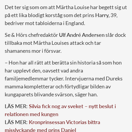
Det ter sig som om att Märtha Louise har begett sig ut
på ett lika blodigt korståg som det prins
Harry,
39,
bedriver mot tabloiderna i England.
Se & Hörs chefredaktör
Ulf André Andersen
slår dock
tillbaka mot Märtha Louises attack och tar
shamanens mor i försvar.
– Hon har all rätt att berätta sin historia så som hon
har upplevt den, oavsett vad andra
familjemedlemmar tycker. Intervjuerna med Dureks
mamma kompletterar och förtydligar bilden av
kungaparets blivande svärson, säger han.
LÄS MER:
Silvia fick nog av sveket – nytt beslut i
relationen med kungen
LÄS MER:
Kronprinsessan Victorias bittra
misslyckande med prins Daniel