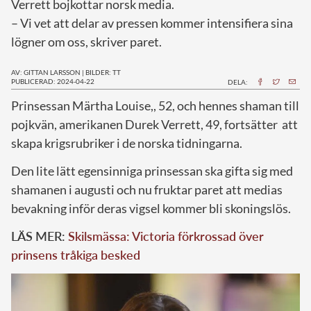
Verrett bojkottar norsk media.
– Vi vet att delar av pressen kommer intensifiera sina
lögner om oss, skriver paret.
AV: GITTAN LARSSON
|
BILDER: TT
PUBLICERAD: 2024-04-22
DELA:
P
rinsessan Märtha Louise,, 52, och hennes shaman till
pojkvän, amerikanen Durek Verrett, 49, fortsätter att
skapa krigsrubriker i de norska tidningarna.
Den lite lätt egensinniga prinsessan ska gifta sig med
shamanen i augusti och nu fruktar paret att medias
bevakning inför deras vigsel kommer bli skoningslös.
LÄS MER:
Skilsmässa: Victoria förkrossad över
prinsens tråkiga besked