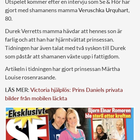
Utspelet kommer efter en intervju som Se & Hör har
gjort med shamanens mamma
Veruschka Urquhart
,
80.
Durek Verretts mamma hävdar att hennes son är
farlig och att han har hjärntvättat prinsessan.
Tidningen har även talat med två syskon till Durek
som påstår att shamanen växte upp i fattigdom.
Artikeln i tidningen har gjort prinsessan Märtha
Louise rosenrasande.
LÄS MER:
Victoria hjälplös: Prins Daniels privata
bilder från mobilen läckta