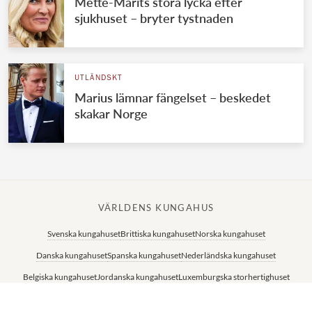
Mette-Marits stora lycka efter
sjukhuset – bryter tystnaden
UTLÄNDSKT
Marius lämnar fängelset – beskedet
skakar Norge
VÄRLDENS KUNGAHUS
Svenska kungahuset
Brittiska kungahuset
Norska kungahuset
Danska kungahuset
Spanska kungahuset
Nederländska kungahuset
Belgiska kungahuset
Jordanska kungahuset
Luxemburgska storhertighuset
Japanska kejsarhuset
Thailändska kungahuset
Marockanska kungahuset