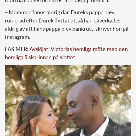
Märtha Louise fortsätter att i detalj förklara.
– Mamman fanns aldrig där. Dureks pappa blev
ruinerad efter Durek flyttat ut, så han påverkades
aldrig av att hans pappa blev bankrutt, skriver hon på
Instagram.
LÄS MER:
Avslöjat: Victorias hemliga möte med den
hemliga älskarinnan på slottet