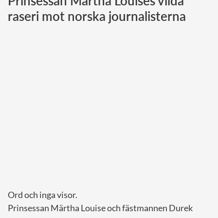
Prinsessan Märtha Louises vilda
raseri mot norska journalisterna
Norska kungahuset
Danska kungahuset
Spanska kungahuset
Nederländska kungahuset
Belgiska kungahuset
Jordanska kungahuset
Luxemburgska storhertighuset
Japanska kejsarhuset
Thailändska kungahuset
Marockanska kungahuset
Monacos furstehus
Ord och inga visor.
Prinsessan Märtha Louise och fästmannen Durek