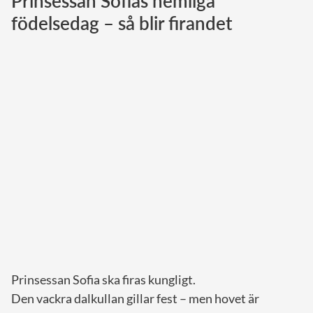
Prinsessan Sofias hemliga
födelsedag – så blir firandet
Norska kungahuset
Danska kungahuset
Spanska kungahuset
Nederländska kungahuset
Belgiska kungahuset
Jordanska kungahuset
Luxemburgska storhertighuset
Japanska kejsarhuset
Thailändska kungahuset
Marockanska kungahuset
Monacos furstehus
Prinsessan Sofia ska firas kungligt.
Den vackra dalkullan gillar fest – men hovet är