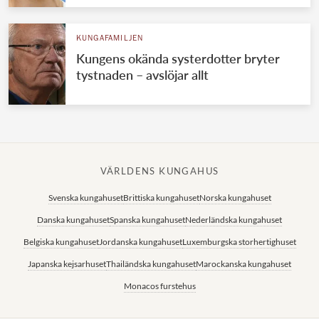
KUNGAFAMILJEN
Kungens okända systerdotter bryter
tystnaden – avslöjar allt
VÄRLDENS KUNGAHUS
Svenska kungahuset
Brittiska kungahuset
Norska kungahuset
Danska kungahuset
Spanska kungahuset
Nederländska kungahuset
Belgiska kungahuset
Jordanska kungahuset
Luxemburgska storhertighuset
Japanska kejsarhuset
Thailändska kungahuset
Marockanska kungahuset
Monacos furstehus