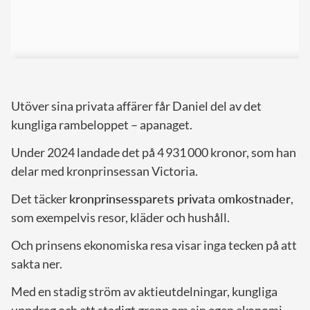
Utöver sina privata affärer får Daniel del av det
kungliga rambeloppet – apanaget.
Under 2024 landade det på 4 931 000 kronor, som han
delar med kronprinsessan Victoria.
Det täcker
kronprinsessparets privata omkostnader
,
som exempelvis resor, kläder och hushåll.
Och prinsens ekonomiska resa visar inga tecken på att
sakta ner.
Med en stadig ström av aktieutdelningar, kungliga
uppdrag och ett stadigt grepp om sin egen ekonomi –