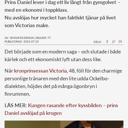
Prins Daniel lever i dag ett liv långt från gymgolvet –
med en ekonomi i toppklass.
Nu avslöjas hur mycket han faktiskt tjänar på livet
som Victorias make.
AV: JENNIFER ERIXON
|
BILDER: TT
PUBLICERAD: 2025-07-25
DELA:
Det började som en modern saga – och slutade i både
kärlek och ett ekonomiskt lyft utan dess like.
När
kronprinsessan Victoria
, 48, föll för den charmige
personlige tränaren med den lite udda Ockelbo-
dialekten, höjdes det på många ögonbryn i
finrummen.
LÄS MER:
Kungen rasande efter kyssbilden – prins
Daniel avslöjad på krogen