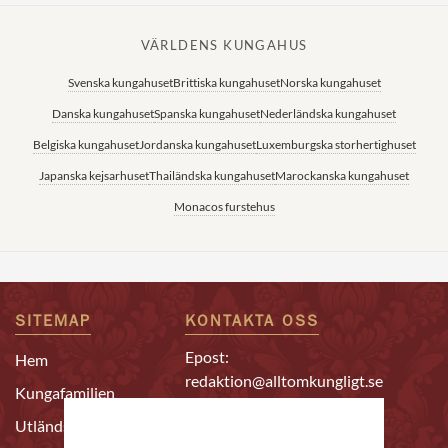
VÄRLDENS KUNGAHUS
Svenska kungahuset
Brittiska kungahuset
Norska kungahuset
Danska kungahuset
Spanska kungahuset
Nederländska kungahuset
Belgiska kungahuset
Jordanska kungahuset
Luxemburgska storhertighuset
Japanska kejsarhuset
Thailändska kungahuset
Marockanska kungahuset
Monacos furstehus
SITEMAP
KONTAKTA OSS
Epost:
Hem
redaktion@alltomkungligt.se
Kungafamiljen
Telefon:
Utländskt
08-611 90 10