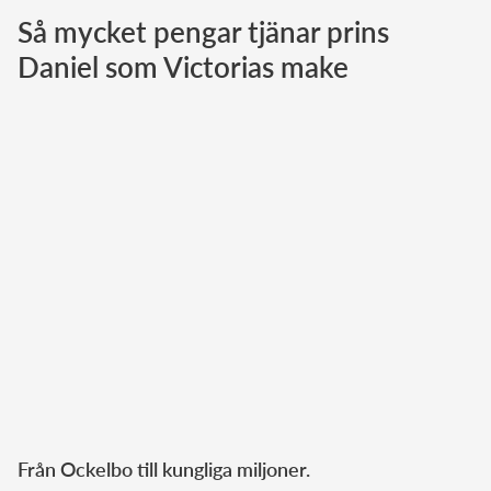
Så mycket pengar tjänar prins
Norska kungahuset
Daniel som Victorias make
Danska kungahuset
Spanska kungahuset
Nederländska kungahuset
Belgiska kungahuset
Jordanska kungahuset
Luxemburgska storhertighuset
Japanska kejsarhuset
Thailändska kungahuset
Marockanska kungahuset
Monacos furstehus
Från Ockelbo till kungliga miljoner.