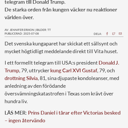
telegram till Donald Trump.
De starka orden från kungen väcker nu reaktioner
världen över.
AV: JENNIFER ERIXON
|
BILDER: TT
PUBLICERAD: 2025-07-08
DELA:
Det svenska kungaparet har skickat ett sällsynt och
mycket högtidligt meddelande direkt till Vita huset.
I ett formellt telegram till USA:s president
Donald J.
Trump
, 79, uttrycker
kung Carl XVI Gustaf
, 79, och
drottning Silvia
, 81, sina djupaste kondoleanser, med
anledning av den förödande
översvämningskatastrofen i Texas som krävt över
hundra liv.
LÄS MER:
Prins Daniel i tårar efter Victorias besked
– ingen återvändo