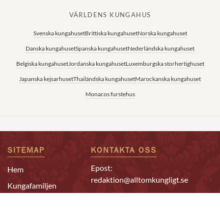
VÄRLDENS KUNGAHUS
Svenska kungahuset
Brittiska kungahuset
Norska kungahuset
Danska kungahuset
Spanska kungahuset
Nederländska kungahuset
Belgiska kungahuset
Jordanska kungahuset
Luxemburgska storhertighuset
Japanska kejsarhuset
Thailändska kungahuset
Marockanska kungahuset
Monacos furstehus
SITEMAP
KONTAKTA OSS
Epost:
Hem
redaktion@alltomkungligt.se
Kungafamiljen
Telefon:
Utländskt
08-611 90 10
Kändisar