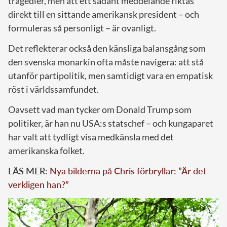
tragedier, men att ett sådant meddelande riktas
direkt till en sittande amerikansk president – och
formuleras så personligt – är ovanligt.
Det reflekterar också den känsliga balansgång som
den svenska monarkin ofta måste navigera: att stå
utanför partipolitik, men samtidigt vara en empatisk
röst i världssamfundet.
Oavsett vad man tycker om Donald Trump som
politiker, är han nu USA:s statschef – och kungaparet
har valt att tydligt visa medkänsla med det
amerikanska folket.
LÄS MER:
Nya bilderna på Chris förbryllar: ”Är det
verkligen han?”