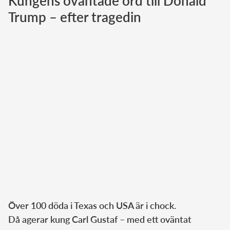
Kungens oväntade ord till Donald
Trump – efter tragedin
Norska kungahuset
Danska kungahuset
Spanska kungahuset
Nederländska kungahuset
Belgiska kungahuset
Jordanska kungahuset
Luxemburgska storhertighuset
Japanska kejsarhuset
Thailändska kungahuset
Marockanska kungahuset
Monacos furstehus
Över 100 döda i Texas och USA är i chock.
Då agerar kung Carl Gustaf – med ett oväntat