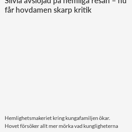
Silvia avslöjad på hemliga resan – nu
får hovdamen skarp kritik
Norska kungahuset
Danska kungahuset
Spanska kungahuset
Nederländska kungahuset
Belgiska kungahuset
Jordanska kungahuset
Luxemburgska storhertighuset
Japanska kejsarhuset
Thailändska kungahuset
Marockanska kungahuset
Monacos furstehus
Hemlighetsmakeriet kring kungafamiljen ökar.
Hovet försöker allt mer mörka vad kungligheterna