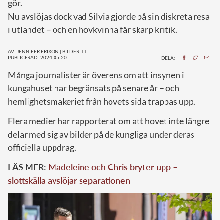
gör.
Nu avslöjas dock vad Silvia gjorde på sin diskreta resa
i utlandet – och en hovkvinna får skarp kritik.
AV: JENNIFER ERIXON
|
BILDER: TT
PUBLICERAD: 2024-05-20
DELA:
M
ånga journalister är överens om att insynen i
kungahuset har begränsats på senare år – och
hemlighetsmakeriet från hovets sida trappas upp.
Flera medier har rapporterat om att hovet inte längre
delar med sig av bilder på de kungliga under deras
officiella uppdrag.
LÄS MER:
Madeleine och Chris bryter upp –
slottskälla avslöjar separationen