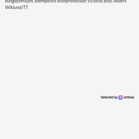
kungafamiljen, exempelvis kronprinsessan Victoria Bild: Anders
Wiklund/TT