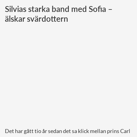
Silvias starka band med Sofia –
Norska kungahuset
älskar svärdottern
Danska kungahuset
Spanska kungahuset
Nederländska kungahuset
Belgiska kungahuset
Jordanska kungahuset
Luxemburgska storhertighuset
Japanska kejsarhuset
Thailändska kungahuset
Marockanska kungahuset
Monacos furstehus
Det har gått tio år sedan det sa klick mellan prins Carl