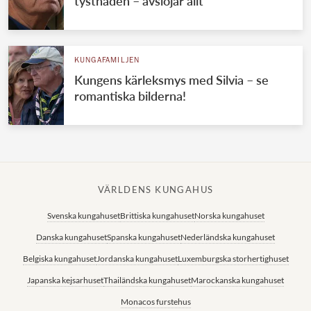
tystnaden – avslöjar allt
KUNGAFAMILJEN
Kungens kärleksmys med Silvia – se
romantiska bilderna!
VÄRLDENS KUNGAHUS
Svenska kungahuset
Brittiska kungahuset
Norska kungahuset
Danska kungahuset
Spanska kungahuset
Nederländska kungahuset
Belgiska kungahuset
Jordanska kungahuset
Luxemburgska storhertighuset
Japanska kejsarhuset
Thailändska kungahuset
Marockanska kungahuset
Monacos furstehus