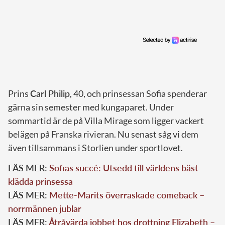
Prins
Carl Philip
, 40, och prinsessan Sofia spenderar
gärna sin semester med kungaparet. Under
sommartid är de på Villa Mirage som ligger vackert
belägen på Franska rivieran. Nu senast såg vi dem
även tillsammans i Storlien under sportlovet.
LÄS MER:
Sofias succé: Utsedd till världens bäst
klädda prinsessa
LÄS MER:
Mette-Marits överraskade comeback –
norrmännen jublar
LÄS MER:
Åtråvärda jobbet hos drottning Elizabeth –