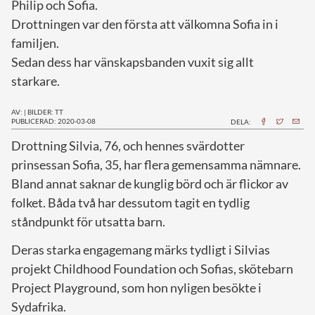
Philip och Sofia.
Drottningen var den första att välkomna Sofia in i
familjen.
Sedan dess har vänskapsbanden vuxit sig allt
starkare.
AV:
|
BILDER: TT
PUBLICERAD: 2020-03-08
DELA:
D
rottning Silvia, 76, och hennes svärdotter
prinsessan Sofia, 35, har flera gemensamma nämnare.
Bland annat saknar de kunglig börd och är flickor av
folket. Båda två har dessutom tagit en tydlig
ståndpunkt för utsatta barn.
Deras starka engagemang märks tydligt i Silvias
projekt Childhood Foundation och Sofias, skötebarn
Project Playground, som hon nyligen besökte i
Sydafrika.