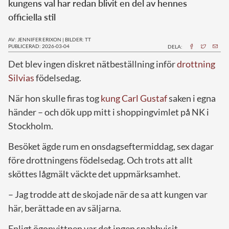
kungens val har redan blivit en del av hennes
officiella stil
AV: JENNIFER ERIXON
|
BILDER: TT
PUBLICERAD: 2026-03-04
DELA:
Det blev ingen diskret nätbeställning inför
drottning
Silvias
födelsedag.
När hon skulle firas tog
kung Carl Gustaf
saken i egna
händer – och dök upp mitt i shoppingvimlet på NK i
Stockholm.
Besöket ägde rum en onsdagseftermiddag, sex dagar
före drottningens födelsedag. Och trots att allt
sköttes lågmält väckte det uppmärksamhet.
– Jag trodde att de skojade när de sa att kungen var
här, berättade en av säljarna.
Enligt ögonvittnen var det ingen snabbvisit.