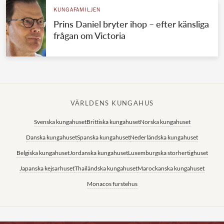
KUNGAFAMILJEN
Prins Daniel bryter ihop – efter känsliga
frågan om Victoria
VÄRLDENS KUNGAHUS
Svenska kungahuset
Brittiska kungahuset
Norska kungahuset
Danska kungahuset
Spanska kungahuset
Nederländska kungahuset
Belgiska kungahuset
Jordanska kungahuset
Luxemburgska storhertighuset
Japanska kejsarhuset
Thailändska kungahuset
Marockanska kungahuset
Monacos furstehus