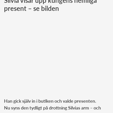
Silvia visar upp kungens hemliga
present – se bilden
Norska kungahuset
Danska kungahuset
Spanska kungahuset
Nederländska kungahuset
Belgiska kungahuset
Jordanska kungahuset
Luxemburgska storhertighuset
Japanska kejsarhuset
Thailändska kungahuset
Marockanska kungahuset
Monacos furstehus
Han gick själv in i butiken och valde presenten.
Nu syns den tydligt på drottning Silvias arm – och