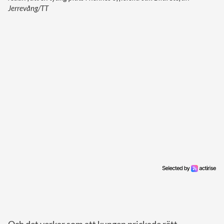
Jerrevång/TT
Och det verkar som att kungen prickade rätt.