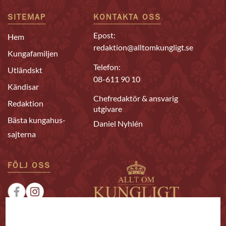
SITEMAP
KONTAKTA OSS
Epost:
Hem
redaktion@alltomkungligt.se
Kungafamiljen
Telefon:
Utländskt
08-611 90 10
Kändisar
Chefredaktör & ansvarig
Redaktion
utgivare
Bästa kungahus-
Daniel Nyhlén
sajterna
FÖLJ OSS