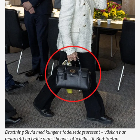
Drottning Silvia med kungens födelsedagspresent – väskan har
redan fått en tydlig plats i hennes officiella stil. Bild: Stefan