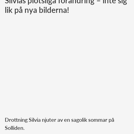
Silvias plötsliga förändring – inte sig
lik på nya bilderna!
Norska kungahuset
Danska kungahuset
Spanska kungahuset
Nederländska kungahuset
Belgiska kungahuset
Jordanska kungahuset
Luxemburgska storhertighuset
Japanska kejsarhuset
Thailändska kungahuset
Marockanska kungahuset
Monacos furstehus
Drottning Silvia njuter av en sagolik sommar på
Solliden.