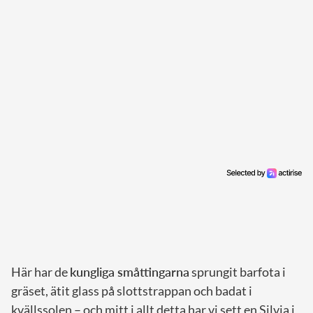
Här har de
kungliga småttingarna
sprungit barfota i
gräset, ätit glass på slottstrappan och badat i
kvällssolen – och mitt i allt detta har vi sett en Silvia i