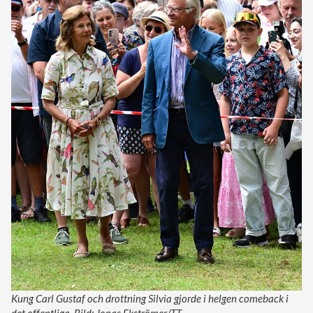
Kung Carl Gustaf och drottning Silvia gjorde i helgen comeback i