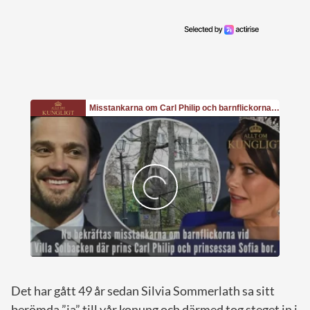
Det har gått 49 år sedan Silvia Sommerlath sa sitt
berömda ”ja” till vår konung och därmed tog steget in i