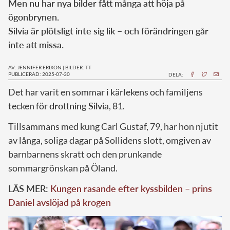
Men nu har nya bilder fått många att höja på
ögonbrynen.
Silvia är plötsligt inte sig lik – och förändringen går
inte att missa.
AV: JENNIFER ERIXON
|
BILDER: TT
PUBLICERAD: 2025-07-30
DELA:
Det har varit en sommar i kärlekens och familjens
tecken för
drottning Silvia
, 81.
Tillsammans med kung Carl Gustaf, 79, har hon njutit
av långa, soliga dagar på Sollidens slott, omgiven av
barnbarnens skratt och den prunkande
sommargrönskan på Öland.
LÄS MER:
Kungen rasande efter kyssbilden – prins
Daniel avslöjad på krogen