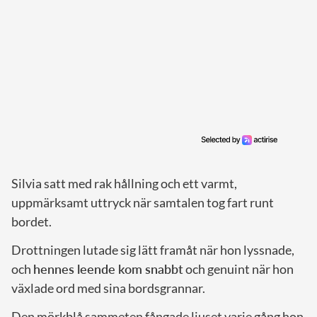
Silvia satt med rak hållning och ett varmt,
uppmärksamt uttryck när samtalen tog fart runt
bordet.
Drottningen lutade sig lätt framåt när hon lyssnade,
och
hennes leende kom snabbt
och genuint när hon
växlade ord med sina bordsgrannar.
Den mörkblå sammeten fångade ljuset varje gång hon