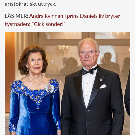
aristokratiskt uttryck.
LÄS MER:
Andra kvinnan i prins Daniels liv bryter
tystnaden: ”Gick sönder!”