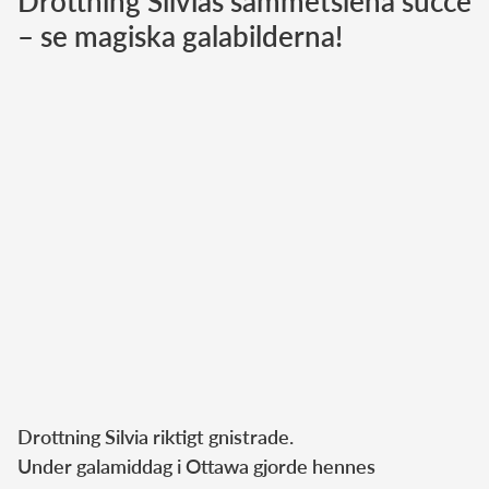
Drottning Silvias sammetslena succé
– se magiska galabilderna!
Norska kungahuset
Danska kungahuset
Spanska kungahuset
Nederländska kungahuset
Belgiska kungahuset
Jordanska kungahuset
Luxemburgska storhertighuset
Japanska kejsarhuset
Thailändska kungahuset
Marockanska kungahuset
Monacos furstehus
Drottning Silvia riktigt gnistrade.
Under galamiddag i Ottawa gjorde hennes