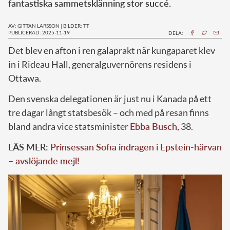
fantastiska sammetsklänning stor succé.
AV: GITTAN LARSSON
|
BILDER: TT
PUBLICERAD: 2025-11-19
DELA:
Det blev en afton i ren gala­prakt när kungaparet klev
in i Rideau Hall, generalguvernörens residens i
Ottawa.
Den svenska delegationen är just nu i Kanada på ett
tre dagar långt statsbesök – och med på resan finns
bland andra vice statsminister
Ebba Busch
, 38.
LÄS MER:
Prinsessan Sofia indragen i Epstein-härvan
– avslöjande mejl!