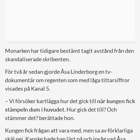
Monarken har tidigare bestämt tagit avstånd från den
skandaliserade skribenten.
För två år sedan gjorde Åsa Linderborg en tv-
dokumentär om regenten som med låga tittarsiffror
visades på Kanal 5.
– Vi försöker kartlägga hur det gick till
när kungen fick
stämpeln dum i huvudet.
Hur gick det till? Och
stämmer det? berättade hon.
Kungen fick frågan att vara med, men sa av förklarliga
skäl nej. Kanske hade han läst på och insåg vad Åsa