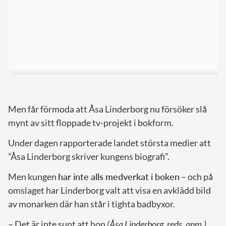
Men får förmoda att Åsa Linderborg nu försöker slå
mynt av sitt floppade tv-projekt i bokform.
Under dagen rapporterade landet största medier att
”Åsa Linderborg skriver kungens biografi”.
Men kungen
har inte alls medverkat i boken
– och på
omslaget har Linderborg valt att visa en avklädd bild
av monarken där han står i tighta badbyxor.
– Det är inte sunt att hon
(Åsa Linderborg, reds. anm.)