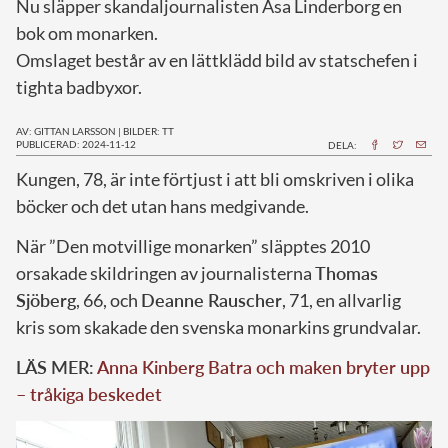
Nu släpper skandaljournalisten Åsa Linderborg en
bok om monarken.
Omslaget består av en lättklädd bild av statschefen i
tighta badbyxor.
AV: GITTAN LARSSON
|
BILDER: TT
PUBLICERAD: 2024-11-12
DELA:
K
ungen, 78, är inte förtjust i att bli omskriven i olika
böcker och det utan hans medgivande.
När ”Den motvillige monarken” släpptes 2010
orsakade skildringen av journalisterna
Thomas
Sjöberg
, 66, och
Deanne Rauscher
, 71, en allvarlig
kris som skakade den svenska monarkins grundvalar.
LÄS MER:
Anna Kinberg Batra och maken bryter upp
– tråkiga beskedet