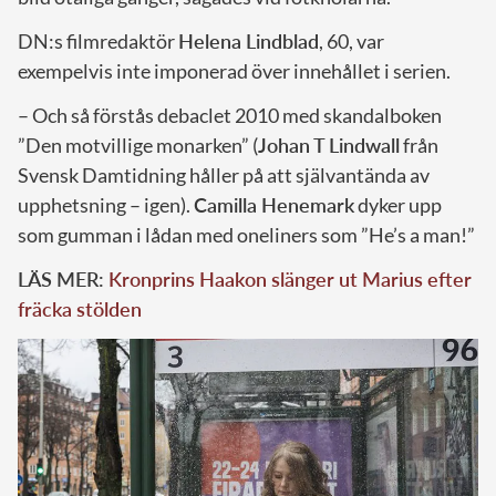
DN:s filmredaktör
Helena Lindblad
, 60, var
exempelvis inte imponerad över innehållet i serien.
– Och så förstås debaclet 2010 med skandalboken
”Den motvillige monarken” (
Johan T Lindwall
från
Svensk Damtidning håller på att självantända av
upphetsning – igen).
Camilla Henemark
dyker upp
som gumman i lådan med oneliners som ”He’s a man!”
LÄS MER:
Kronprins Haakon slänger ut Marius efter
fräcka stölden