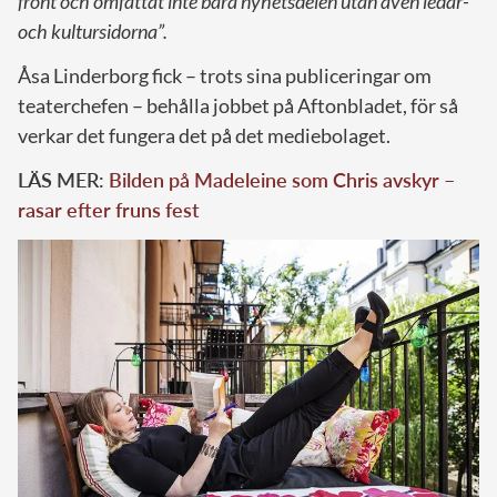
front och omfattat inte bara nyhetsdelen utan även ledar-
och kultursidorna”.
Åsa Linderborg fick – trots sina publiceringar om
teaterchefen – behålla jobbet på Aftonbladet, för så
verkar det fungera det på det mediebolaget.
LÄS MER:
Bilden på Madeleine som Chris avskyr –
rasar efter fruns fest