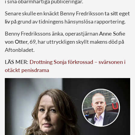
i sina obarmhärtiga publiceringar.
Senare skulle en knäckt Benny Fredriksson
ta sitt eget
liv
på grund av tidningens hänsynslösa rapportering.
Benny Fredrikssons änka, operastjärnan
Anne Sofie
von Otter,
69, har uttryckligen skyllt makens död på
Aftonbladet.
LÄS MER:
Drottning Sonja förkrossad – svärsonen i
otäckt penisdrama