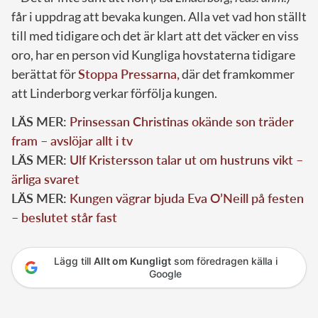
får i uppdrag att bevaka kungen. Alla vet vad hon ställt
till med tidigare och det är klart att det väcker en viss
oro, har en person vid Kungliga hovstaterna tidigare
berättat för
Stoppa Pressarna,
där det framkommer
att Linderborg verkar förfölja kungen.
LÄS MER:
Prinsessan Christinas okände son träder
fram – avslöjar allt i tv
LÄS MER:
Ulf Kristersson talar ut om hustruns vikt –
ärliga svaret
LÄS MER:
Kungen vägrar bjuda Eva O’Neill på festen
– beslutet står fast
Lägg till
Allt om Kungligt
som föredragen källa i
Google