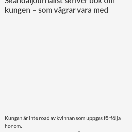
Skandaljournalist skriver bok om
kungen – som vägrar vara med
Norska kungahuset
Danska kungahuset
Spanska kungahuset
Nederländska kungahuset
Belgiska kungahuset
Jordanska kungahuset
Luxemburgska storhertighuset
Japanska kejsarhuset
Thailändska kungahuset
Marockanska kungahuset
Monacos furstehus
Kungen är inte road av kvinnan som uppges förfölja
honom.