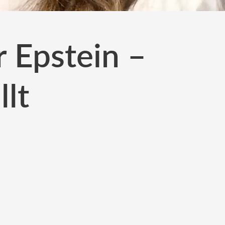
r Epstein –
llt