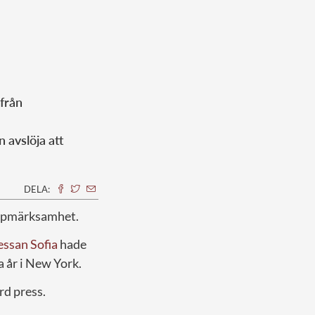
 från
avslöja att
DELA:
uppmärksamhet.
essan Sofia
hade
na år i New York.
rd press.