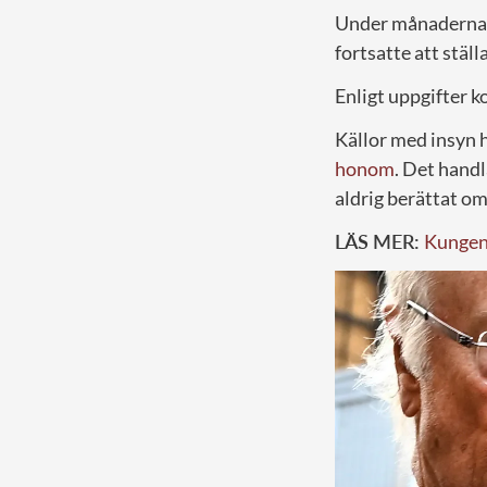
Under månaderna so
fortsatte att stäl
Enligt uppgifter 
Källor med insyn 
honom
. Det hand
aldrig berättat o
LÄS MER:
Kungens