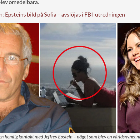
lev omedelbara.
: Epsteins bild på Sofia – avslöjas i FBI-utredningen
en hemlig kontakt med Jeffrey Epstein – något som blev en världsnyhet när