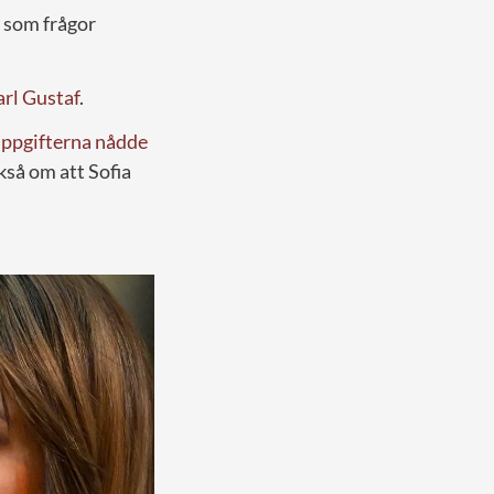
t som frågor
rl Gustaf
.
 uppgifterna nådde
kså om att Sofia