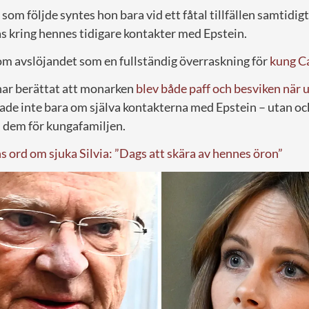
m följde syntes hon bara vid ett fåtal tillfällen samtidig
las kring hennes tidigare kontakter med Epstein.
kom avslöjandet som en fullständig överraskning för
kung Ca
har berättat att monarken
blev både paff och besviken när
lade inte bara om själva kontakterna med Epstein – utan oc
m dem för kungafamiljen.
 ord om sjuka Silvia: ”Dags att skära av hennes öron”