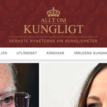
SENASTE NYHETERNA OM KUNGLIGHETER
LJEN
UTLÄNDSKT
KÄNDISAR
VÄRLDENS KUNGA