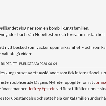
vslöjandet slog ner som en bomb i kungafamiljen.
tvingades bort från Nobelfesten och försvann nästan helt
t nytt besked som väcker uppmärksamhet – och som kan 
r valt att gå vidare.
|
BILDER: TT
|
PUBLICERAD: 2026-06-04
es kungahuset av ett avslöjande som fick internationell 
festen publicerade Dagens Nyheter uppgifter om att
prins
de finansmannen
Jeffrey Epstein
vid flera tillfällen under si
e stor uppståndelse och satte hela kungafamiljen under hå