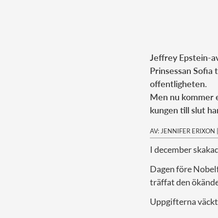
Jeffrey Epstein-a
Prinsessan Sofia 
offentligheten.
Men nu kommer et
kungen till slut ha
AV: JENNIFER ERIXON
I december skakad
Dagen före Nobel
träffat den ökän
Uppgifterna väckt