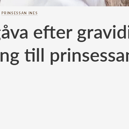
–
PRINSESSAN INES
gåva efter gravid
ing till prinsessa