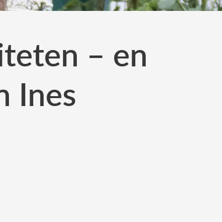
iteten – en
n Ines