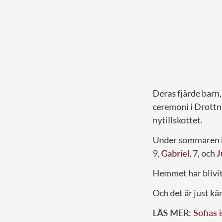
Deras fjärde barn
ceremoni i Drottni
nytillskottet.
Under sommaren k
9,
Gabriel
, 7, och
J
Hemmet har blivit
Och det är just kär
LÄS MER:
Sofias 