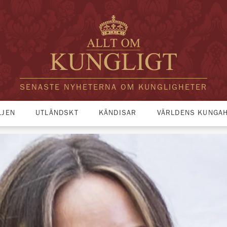
SENASTE NYHETERNA OM KUNGLIGHETER
LJEN
UTLÄNDSKT
KÄNDISAR
VÄRLDENS KUNGA