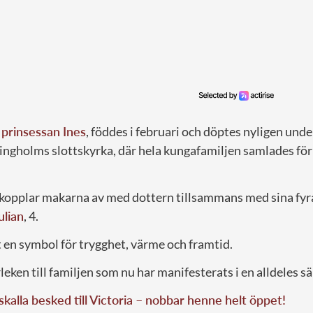
,
prinsessan Ines
, föddes i februari och döptes nyligen unde
ngholms slottskyrka, där hela kungafamiljen samlades för at
opplar makarna av med dottern tillsammans med sina fyr
ulian
, 4.
 en symbol för trygghet, värme och framtid.
leken till familjen som nu har manifesterats i en alldeles sä
iskalla besked till Victoria – nobbar henne helt öppet!