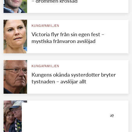
– drömmen krossad
KUNGAFAMILJEN
Victoria flyr från sin egen fest –
mystiska frånvaron avslöjad
KUNGAFAMILJEN
Kungens okända systerdotter bryter
tystnaden – avslöjar allt
KUNGAFAMILJEN
Kungens kärleksmys med Silvia – se
romantiska bilderna!