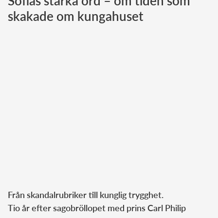
Sofias starka ord – om tiden som
skakade om kungahuset
Norska kungahuset
Danska kungahuset
Spanska kungahuset
Nederländska kungahuset
Belgiska kungahuset
Jordanska kungahuset
Luxemburgska storhertighuset
Japanska kejsarhuset
Thailändska kungahuset
Marockanska kungahuset
Monacos furstehus
Från skandalrubriker till kunglig trygghet.
Tio år efter sagobröllopet med prins Carl Philip