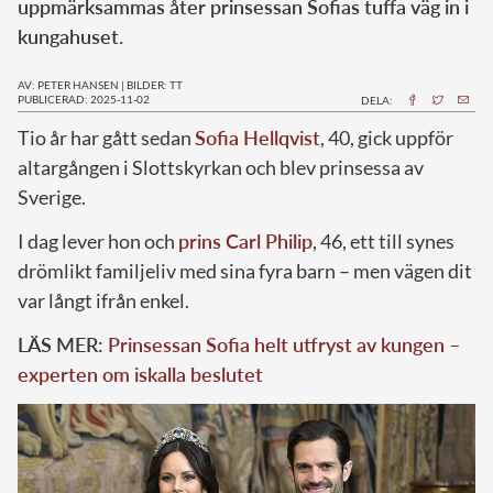
uppmärksammas åter prinsessan Sofias tuffa väg in i
kungahuset.
AV: PETER HANSEN
|
BILDER: TT
PUBLICERAD: 2025-11-02
DELA:
Tio år har gått sedan
Sofia Hellqvist
, 40, gick uppför
altargången i Slottskyrkan och blev prinsessa av
Sverige.
I dag lever hon och
prins Carl Philip
, 46, ett till synes
drömlikt familjeliv med sina fyra barn – men vägen dit
var långt ifrån enkel.
LÄS MER:
Prinsessan Sofia helt utfryst av kungen –
experten om iskalla beslutet