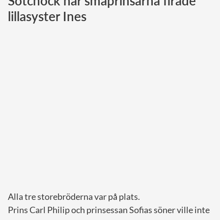
Sötchock när småprinsarna firade
lillasyster Ines
Norska kungahuset
Danska kungahuset
Spanska kungahuset
Nederländska kungahuset
Belgiska kungahuset
Jordanska kungahuset
Luxemburgska storhertighuset
Japanska kejsarhuset
Thailändska kungahuset
Marockanska kungahuset
Monacos furstehus
Alla tre storebröderna var på plats.
Prins Carl Philip och prinsessan Sofias söner ville inte