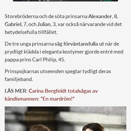
Storebröderna och de söta prinsarna
Alexander
, 8,
Gabriel
, 7, och
Julian
, 3, var också närvarande vid det
betydelsefulla tillfället.
De tre unga prinsarna
såg förväntansfulla ut
när de
prydligt klädda i eleganta kostymer gjorde entré med
pappa prins Carl Philip, 45.
Prinspojkarnas utseenden speglar tydligt deras
familjeband.
LÄS MER:
Carina Bergfeldt totalsågas av
kändismannen: ”En mardröm!”