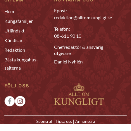
SITEMAP
KONTAKTA OSS
Epost:
Hem
redaktion@alltomkungligt.se
Kungafamiljen
Telefon:
Utländskt
08-611 90 10
Kändisar
Chefredaktör & ansvarig
Redaktion
utgivare
Bästa kungahus-
Daniel Nyhlén
sajterna
FÖLJ OSS
|
|
Sponsrat
Tipsa oss
Annonsera