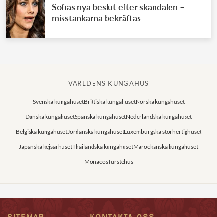
Sofias nya beslut efter skandalen –
misstankarna bekräftas
VÄRLDENS KUNGAHUS
Svenska kungahuset
Brittiska kungahuset
Norska kungahuset
Danska kungahuset
Spanska kungahuset
Nederländska kungahuset
Belgiska kungahuset
Jordanska kungahuset
Luxemburgska storhertighuset
Japanska kejsarhuset
Thailändska kungahuset
Marockanska kungahuset
Monacos furstehus