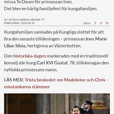
missa Te Deum för prinsessan Ines.
Det blev en härlig familjefest för kungafamiljen.
AV: GITTAN LARSSON
|
BILDER: TT
PUBLICERAD: 2025-02-10
DELA:
Kungafamiljen samlades på Kungliga slottet för att
fira den senaste tillökningen – prinsessan
Ines Marie
Lilian Silvia
, hertiginna av Västerbotten.
Den
historiska dagen
markerades med en traditionell
konselj där kung
Carl XVI Gustaf
, 78, tillkännagav den
nyfödda prinsessans namn.
LÄS MER:
Trista beskedet om Madeleine och Chris –
misstankarna stämmer